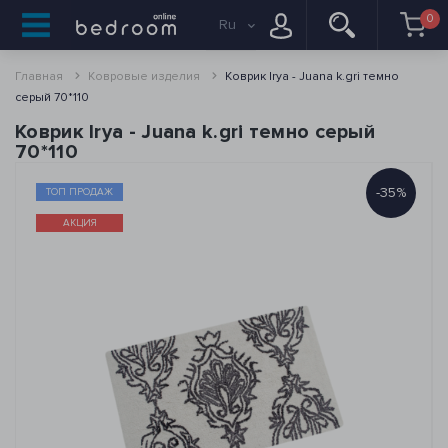
0
Ru
Главная
Ковровые изделия
Коврик Irya - Juana k.gri темно
серый 70*110
Коврик Irya - Juana k.gri темно серый
70*110
-35%
ТОП ПРОДАЖ
АКЦИЯ