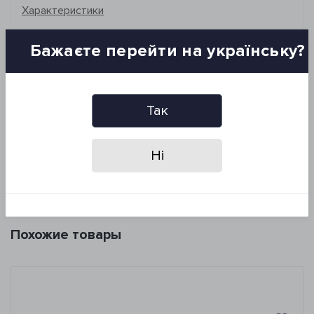
Характеристики
Отзывов (0)
Бажаєте перейти на українську?
Размер: 70*110 см
Состав: 100% хлопок
Так
Основа: хлопковая, стеганная
Плотность: 1760 г/м2
Ні
Производитель: Irya, Турция
Упаковка: ПВХ
Похожие товары