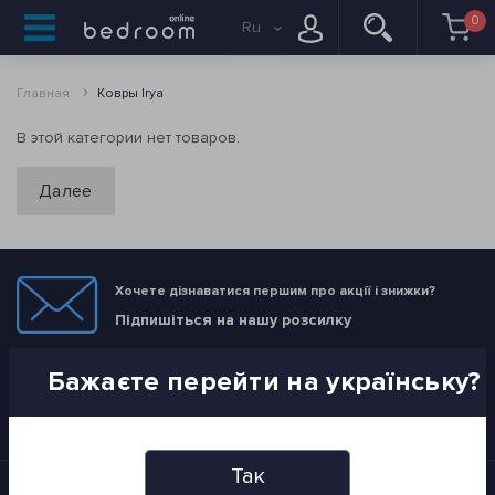
0
Ru
Главная
Ковры Irya
В этой категории нет товаров.
Далее
Хочете дізнаватися першим про акції і знижки?
Підпишіться на нашу розсилку
Бажаєте перейти на українську?
ПІДПИСАТИСЯ
Я прочитав
Политика конфиденциальности
і згоден з вимогами
Так
Информация