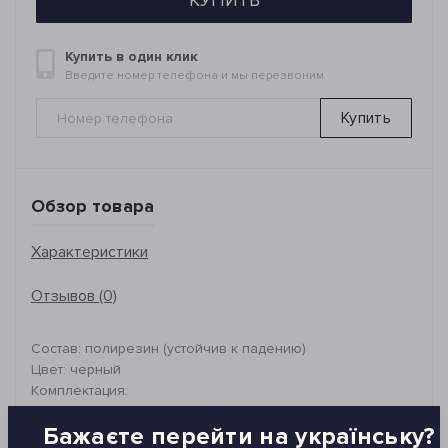
КУПИТЬ
Купить в один клик
Введите номер телефона и мы перезвоним
Купить
Обзор товара
Характеристики
Отзывов (0)
Состав: полирезин (устойчив к падению)
Цвет: черный
Комплектация:
- дозатор для мыла - 250 мл
Бажаєте перейти на українську?
- мыльница - 3*14*10 см