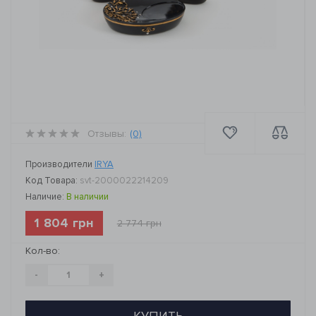
Отзывы:
(0)
Производители
IRYA
Код Товара:
svt-2000022214209
Наличие:
В наличии
1 804 грн
2 774 грн
Кол-во:
-
+