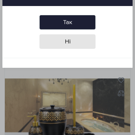
- стакан для зубных щеток - 11*8*6 см
Производитель: Irya, Турция
Упаковка: картонная коробка
Так
Ні
Похожие товары