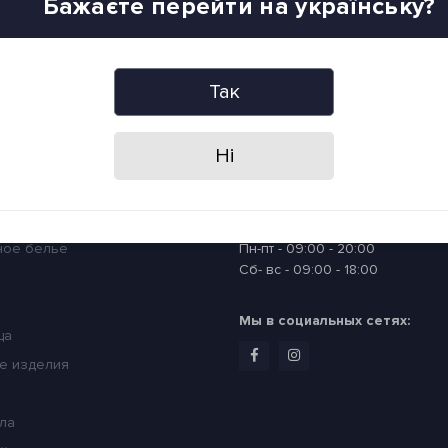
Бажаєте перейти на українську?
о акції і знижки?
илку
Так
Я прочитав
Политика конфиденц
Ні
ории
Время работы
ное белье
Пн-пт - 09:00 - 20:00
Сб- вс - 09:00 - 18:00
Мы в социальных сетях:
ца
е изделия
ла