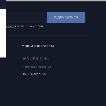
ПІДПИСАТИСЯ
иальности
і згоден з вимогами
Наши контакты
068-455-11-44
info@bedroom.ua
Наши магазины