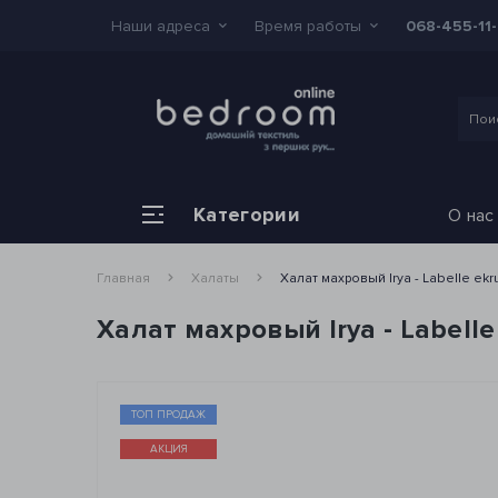
Наши адреса
Время работы
068-455-11
Категории
О нас
Главная
Халаты
Халат махровый Irya - Labelle ek
Халат махровый Irya - Labell
ТОП ПРОДАЖ
АКЦИЯ