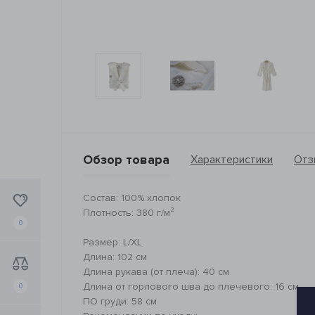
Обзор товара
Характеристики
Отз
Состав: 100% хлопок
Плотность: 380 г/м²
0
Размер: L/XL
Длина: 102 см
Длина рукава (от плеча): 40 см
Длина от горлового шва до плечевого: 16 см
0
ПО груди: 58 см