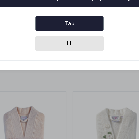
Так
ратурном режиме (не выше 60°C)
Ні