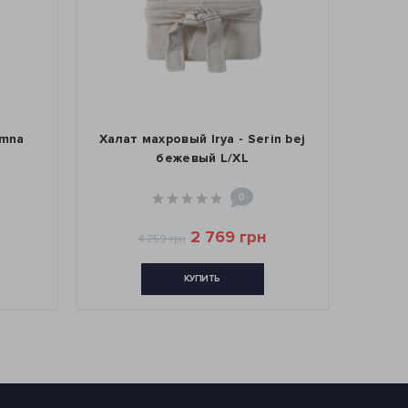
imna
Халат махровый Irya - Serin bej
Хала
бежевый L/XL
0
2 769 грн
4 259 грн
КУПИТЬ