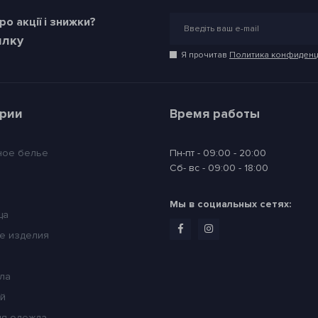
о акції і знижки?
илку
Я прочитав
Политика конфиденц
ории
Время работы
ное белье
Пн-пт - 09:00 - 20:00
Сб- вс - 09:00 - 18:00
Мы в социальных сетях:
ца
е изделия
ла
ей
я одежда