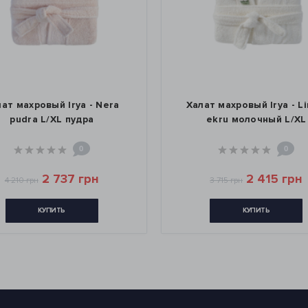
ат махровый Irya - Nera
Халат махровый Irya - L
pudra L/XL пудра
ekru молочный L/XL
0
0
2 737 грн
2 415 грн
4 210 грн
3 715 грн
КУПИТЬ
КУПИТЬ