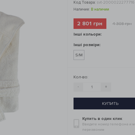
Код Товара:
svt-2000022277716
Наличие:
В наличии
2 801 грн
4 308 грн
Інші кольори:
Інші розміри:
S/M
Кол-во:
-
+
КУПИТЬ
Купить в один клик
Введите номер телефона и 
перезвоним