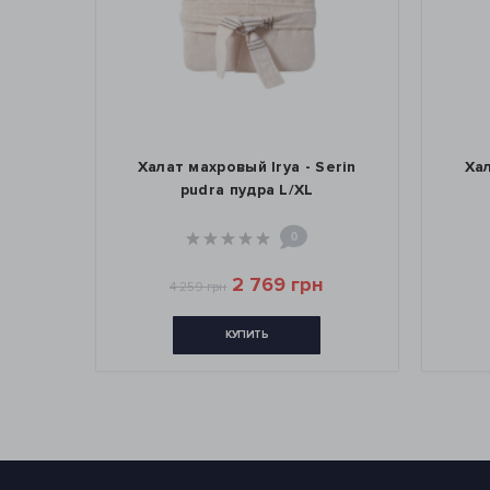
Becca
Халат махровый Irya - Serin
Хал
L
pudra пудра L/XL
0
2 769 грн
4 259 грн
КУПИТЬ