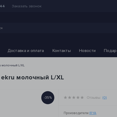
Заказать звонок
-44
Доставка и оплата
Контакты
Новости
Подар
ru молочный L/XL
e ekru молочный L/XL
-35%
Отзывы:
(0)
Производители
IRYA