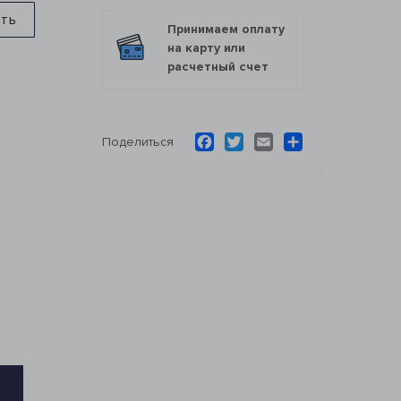
ить
Принимаем оплату
на карту или
расчетный счет
Facebook
Twitter
Email
Ресурс
Поделиться