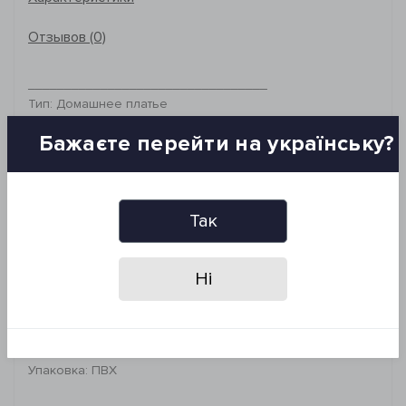
Отзывов (0)
_________________________________
Тип: Домашнее платье
Состав ткани: 100% лен
Бажаєте перейти на українську?
Описание изделия:
Домашнее платье прямого кроя с боковыми карманами,
без рукавов.
Так
Размер: S-M
ПО груди: 46 см
Длина изделия: 136 см
Ні
Цвет: Молочный
Производитель: Penelope, Турция
Упаковка: ПВХ