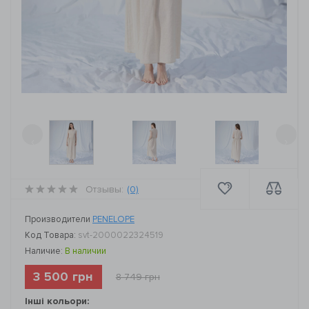
‹
›
Отзывы:
(0)
Производители
PENELOPE
Код Товара:
svt-2000022324519
Наличие:
В наличии
3 500 грн
8 749 грн
Інші кольори: