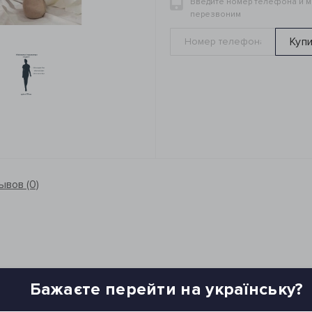
Введите номер телефона и 
перезвоним
Куп
ывов (0)
Бажаєте перейти на українську?
ы. Брюки на резинке, прямого кроя, спереди имеются карманы.