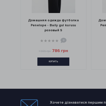
Домашняя одежда футболка
Домашняя оде
Penelope - Baily gul kurusu
Penelope - Bai
розовый S
оливк
0
786 грн
1 965 грн
1 965 грн
КУПИТЬ
КУП
Хочете дізнаватися першим пр