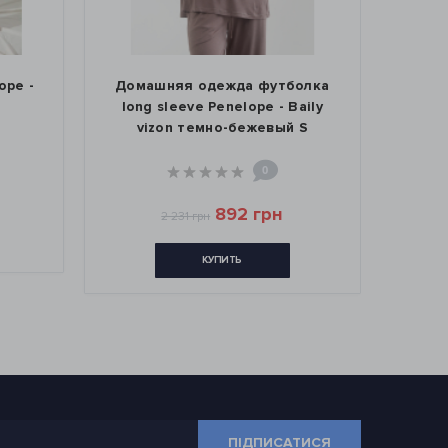
Домашняя одежда футболка
Домашняя оде
long sleeve Penelope - Baily
long sleeve Pe
vizon темно-бежевый S
siyah ч
0
892 грн
8
2 231 грн
2 231 грн
КУПИТЬ
КУП
ПІДПИСАТИСЯ