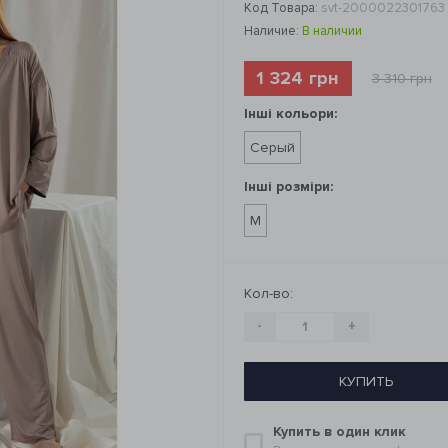
Код Товара:
svt-2000022301763
Наличие:
В наличии
1 324 грн
3 310 грн
Інші кольори:
Серый
Інші розміри:
M
Кол-во:
-
+
КУПИТЬ
Купить в один клик