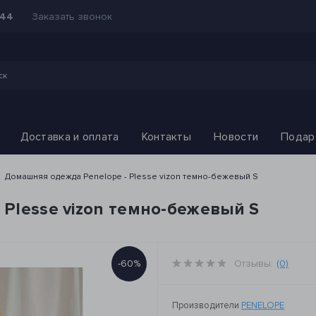
Заказать звонок
-44
Доставка и оплата
Контакты
Новости
Подар
Домашняя одежда Penelope - Plesse vizon темно-бежевый S
Plesse vizon темно-бежевый S
-60%
Отзывы:
(0)
Производители
PENELOPE