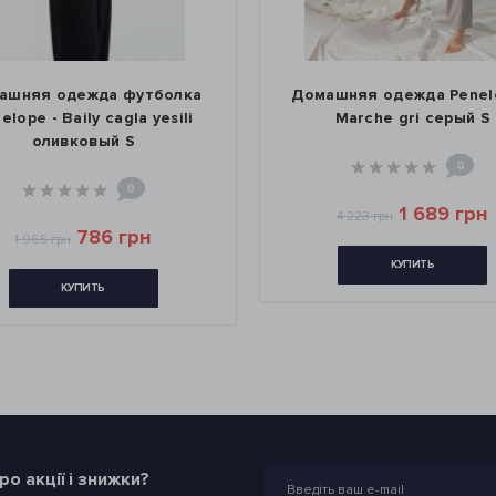
жда футболка
Домашняя одежда Penelope -
ly cagla yesili
Marche gri серый S
овый S
0
0
1 689 грн
4 223 грн
786 грн
КУПИТЬ
ИТЬ
о акції і знижки?