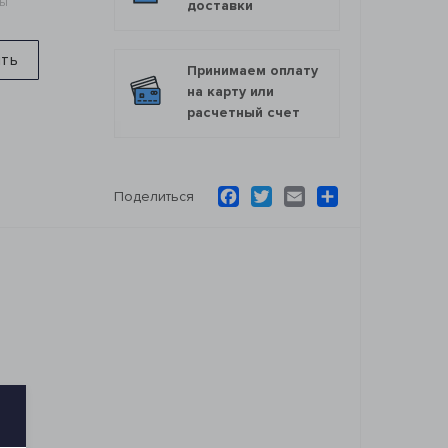
мы
доставки
ить
Принимаем оплату
на карту или
расчетный счет
Facebook
Twitter
Email
Ресурс
Поделиться