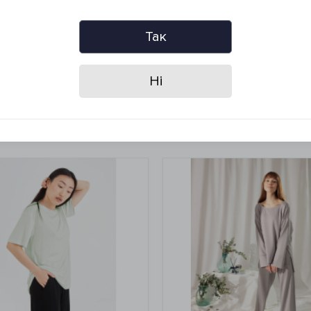
Так
Ні