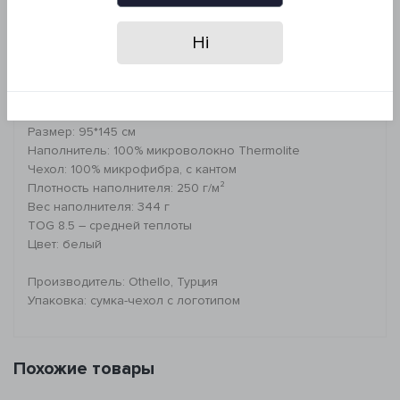
Рекомендации по уходу:
- машинная стирка при 95°C
- деликатная сухая химчистка
Ні
- сушить в сушильной машине при низком
температурном режиме (до 60°C)
*Запрещено: отбеливать и гладить изделие
Размер: 95*145 см
Наполнитель: 100% микроволокно Thermolite
Чехол: 100% микрофибра, с кантом
Плотность наполнителя: 250 г/м²
Вес наполнителя: 344 г
TOG 8.5 – средней теплоты
Цвет: белый
Производитель: Othello, Турция
Упаковка: сумка-чехол с логотипом
Похожие товары