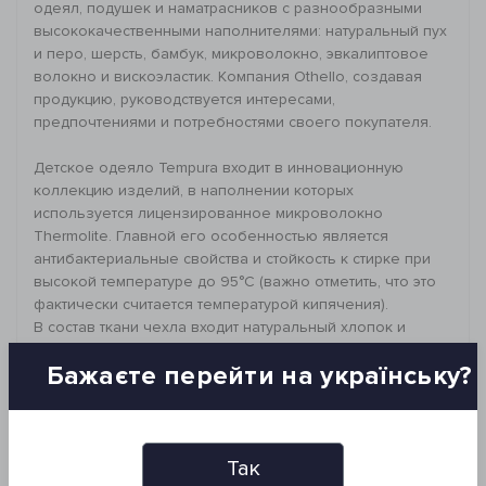
одеял, подушек и наматрасников с разнообразными
высококачественными наполнителями: натуральный пух
и перо, шерсть, бамбук, микроволокно, эвкалиптовое
волокно и вискоэластик. Компания Othello, создавая
продукцию, руководствуется интересами,
предпочтениями и потребностями своего покупателя.
Детское одеяло Tempura входит в инновационную
коллекцию изделий, в наполнении которых
используется лицензированное микроволокно
Thermolite. Главной его особенностью является
антибактериальные свойства и стойкость к стирке при
высокой температуре до 95°C (важно отметить, что это
фактически считается температурой кипячения).
В состав ткани чехла входит натуральный хлопок и
микрофибра. Чехол простеган по кассетному принципу,
Бажаєте перейти на українську?
поэтому наполнитель равномерно распределен по
всему периметру, он не сбивается и не скатывается.
Теплое одеяло Tempura – это залог комфорта, уюта и
гигиены вашего малыша. Оно прекрасно подойдет для
сезона весна-осень.
Так