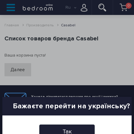
0
Ru
Главная
Производитель
Casabel
Список товаров бренда Casabel
Ваша корзина пуста!
Далее
Хочете дізнаватися першим про акції і знижки?
Бажаєте перейти на українську?
Підпишіться на нашу розсилку
ПІДПИСАТИСЯ
Так