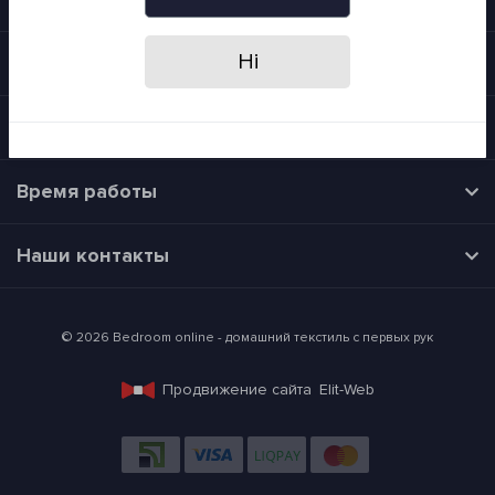
Я прочитав
Политика конфиденциальности
і згоден з вимогами
Ні
Информация
Категории
Время работы
Наши контакты
© 2026 Bedroom online - домашний текстиль с первых рук
Продвижение сайта
Elit-Web