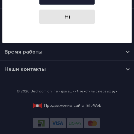
Я прочитав
Политика конфиденциальности
і згоден з вимогами
Ні
Информация
Категории
Время работы
Наши контакты
© 2026 Bedroom online - домашний текстиль с первых рук
Продвижение сайта
Elit-Web