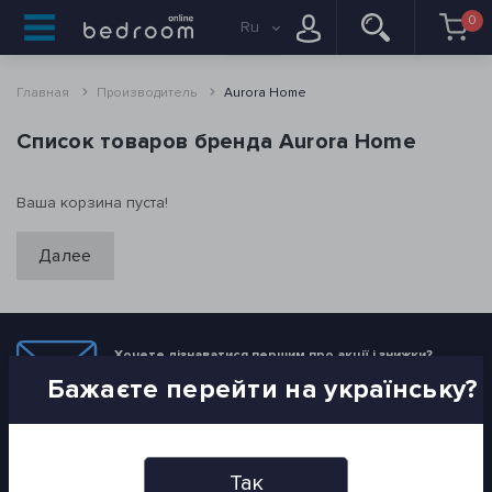
0
Ru
Главная
Производитель
Aurora Home
Список товаров бренда Aurora Home
Ваша корзина пуста!
Далее
Хочете дізнаватися першим про акції і знижки?
Бажаєте перейти на українську?
Підпишіться на нашу розсилку
ПІДПИСАТИСЯ
Так