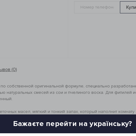
Куп
ывов (0)
 по собственной оригинальной формуле, специально разработан
ью натуральных смесей из сои и пчелиного воска. Для фитилей 
енный.
еточных масел, мягкий и тонкий запах, который наполнит комна
масло
Бажаєте перейти на українську?