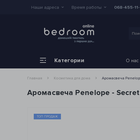
Наши адреса
Время работы
068-455-11
Категории
О нас
Главная
Косметика для дома
Аромасвеча Penelope
Аромасвеча Penelope - Secre
ТОП ПРОДАЖ