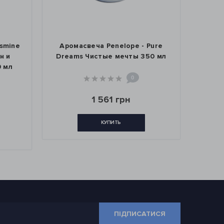
asmine
Аромасвеча Penelope - Pure
А
н и
Dreams Чистые мечты 350 мл
Midni
 мл
0
1 561 грн
КУПИТЬ
ПІДПИСАТИСЯ