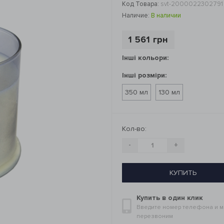
Код Товара:
svt-2000022302791
Наличие:
В наличии
1 561 грн
Інші кольори:
Інші розміри:
350 мл
130 мл
Кол-во:
-
+
КУПИТЬ
Купить в один клик
Введите номер телефона и 
перезвоним