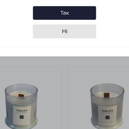
льзования убедитесь, что плавильная смесь распределена по вс
Так
радусов, не подвергать воздействию прямых солнечных лучей.
Ні