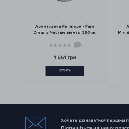
asmine
Аромасвеча Penelope - Pure
А
н и
Dreams Чистые мечты 350 мл
Midn
0 мл
0
1 561 грн
КУПИТЬ
Хочете дізнаватися першим пр
Підпишіться на нашу розс