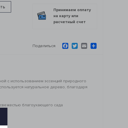
ить
Принимаем оплату
на карту или
расчетный счет
Facebook
Twitter
Email
Ресурс
Поделиться
ной с использованием эссенций природного
используется натуральное дерево, благодаря
ту свежестью благоухающего сада