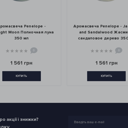
ромасвеча Penelope -
Аромасвеча Penelope - J
ight Moon Полночная луна
and Sandalwood Жасми
350 мл
сандаловое дерево 350
0
0
1 561 грн
1 561 грн
КУПИТЬ
КУПИТЬ
о акції і знижки?
илку