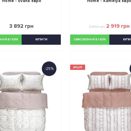
Home - Evana євро
Home - Kamelya євр
3 892 грн
2 919 грн
3 892 грн
НЯ В 1 КЛІК
КУПИТИ
ЗАМОВЛЕННЯ В 1 КЛІК
КУПИ
АКЦІЯ
-25%