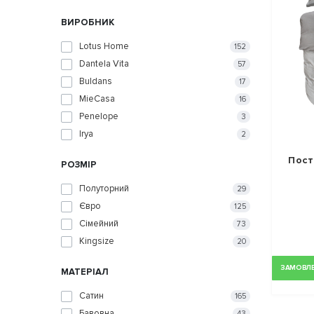
ВИРОБНИК
Lotus Home
152
Dantela Vita
57
Buldans
17
MieCasa
16
Penelope
3
Irya
2
Пост
РОЗМІР
Полуторний
29
Євро
125
Сімейний
73
Kingsize
20
ЗАМОВЛЕН
МАТЕРІАЛ
Сатин
165
Бавовна
43