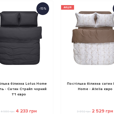
АКЦІЯ
-15%
ільна білизна Lotus Home
Постільна білизна сатин 
ль - Сатин Страйп чорний
Home - Atelia євро
1*1 євро
4 233 грн
2 529 грн
4 980 грн
3 892 грн