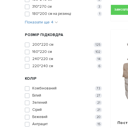
310*270 см
3
ЗАМОВЛЕН
180*200 см на резинці
1
Показати ще 4
РОЗМІР ПІДКОВДРА
200*220 см
125
160*220 см
102
240*220 см
14
220*240 см
6
КОЛІР
Комбінований
73
Білий
27
Зелений
21
Сірий
21
Бежевий
20
Пост
Антрацит
15