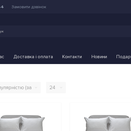
Замовити дзвінок
44
ас
Доставка і оплата
Контакти
Новини
Подар