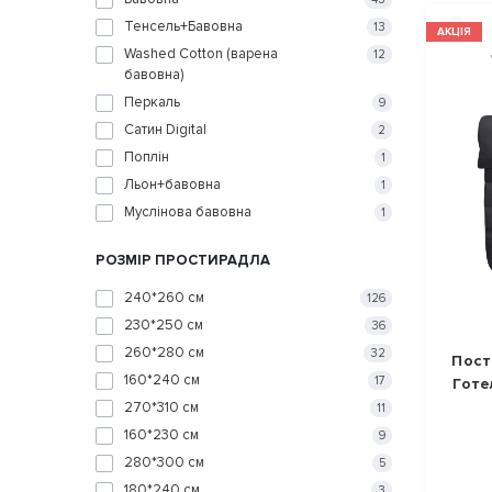
Тенсель+Бавовна
13
АКЦІЯ
Washed Cotton (варена
12
бавовна)
Перкаль
9
Сатин Digital
2
Поплін
1
Льон+бавовна
1
Муслінова бавовна
1
РОЗМІР ПРОСТИРАДЛА
240*260 см
126
230*250 см
36
260*280 см
32
Пост
160*240 см
17
Готе
270*310 см
11
160*230 см
9
280*300 см
5
180*240 см
3