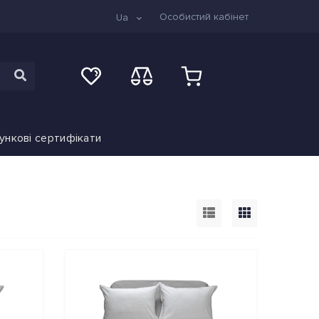
Особистий кабінет
Ua
ункові сертифікати