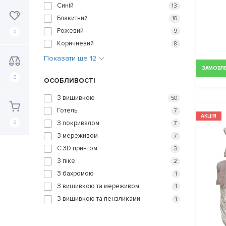
Синій
13
Блакитний
10
Рожевий
9
0
Коричневий
8
Показати ще 12
ЗАМОВЛЕН
0
ОСОБЛИВОСТІ
З вишивкою
50
Готель
7
АКЦІЯ
З покривалом
0
7
З мереживом
7
С 3D принтом
3
З піке
2
З бахромою
1
З вишивкою та мереживом
1
З вишивкою та пензликами
1