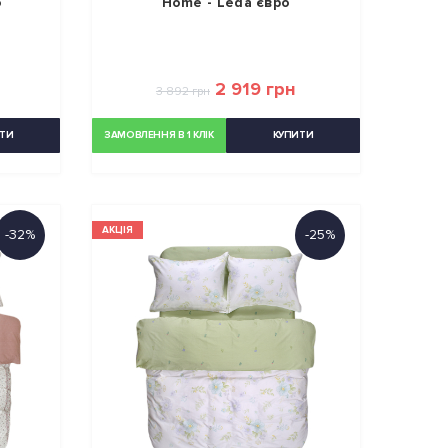
о
Home - Leda євро
2 919 грн
3 892 грн
ТИ
ЗАМОВЛЕННЯ В 1 КЛІК
КУПИТИ
АКЦІЯ
-32%
-25%