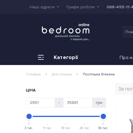
Наші адреси
Графік роботи
068-455-11-
Категорії
Про н
Головна
Для спальні
Постільна білизна
ЦІНА
-
грн
3 тис.
11 тис.
19 тис.
28 тис.
36 тис.