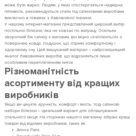
може бути жарко. Людям, у яких спостерігається надмірна
пітливість, рекомендується спати під сатиновими виробами
виключно в піжамах з бавовняної тканини.
У нашому інтернет-магазині представлений широкий вибір
постільної білизни, яка не ковзає по матрацу. Оскільки
зворотний бік сатину є матовим, він міцно «зчіплюється» з
поверхнею ковдр, подушок, що сприяє комфортному і
здоровому сну. Цей вишуканий матеріал – найрозкішніший
аналог бавовняних виробів, що відрізняється лише
особливим переплетенням ниток.
Різноманітність
асортименту від кращих
виробників
Якщо ви цінуєте зручність, комфорт і якість, тоді сатинові
набори білизни – ідеальний варіант для облаштування
спального місця. На сторінках нашого магазину зібрані кращі
товари від відомих виробників, таких як:
Amour Paris;