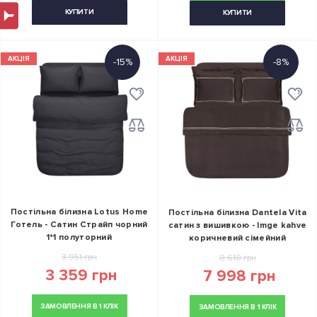
КУПИТИ
КУПИТИ
АКЦІЯ
АКЦІЯ
-15%
-8%
Постільна білизна Lotus Home
Постільна білизна Dantela Vita
Готель - Сатин Страйп чорний
сатин з вишивкою - Imge kahve
1*1 полуторний
коричневий сімейний
3 951 грн
8 618 грн
3 359 грн
7 998 грн
ЗАМОВЛЕННЯ В 1 КЛІК
ЗАМОВЛЕННЯ В 1 КЛІК