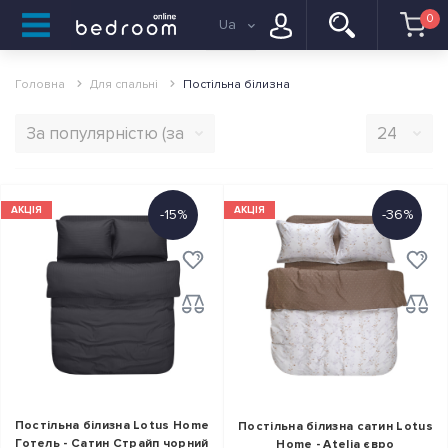
0
Ua
Головна
Для спальні
Постільна білизна
АКЦІЯ
АКЦІЯ
-15%
-36%
Постільна білизна Lotus Home
Постільна білизна сатин Lotus
Готель - Сатин Страйп чорний
Home - Atelia євро