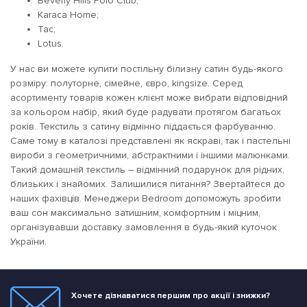
Beverly Hills Polo Club;
Karaca Home;
Tac;
Lotus.
У нас ви можете купити постільну білизну сатин будь-якого
розміру: полуторне, сімейне, євро, kingsize. Серед
асортименту товарів кожен клієнт може вибрати відповідний
за кольором набір, який буде радувати протягом багатьох
років. Текстиль з сатину відмінно піддається фарбуванню.
Саме тому в каталозі представлені як яскраві, так і пастельні
вироби з геометричними, абстрактними і іншими малюнками.
Такий домашній текстиль – відмінний подарунок для рідних,
близьких і знайомих. Залишилися питання? Звертайтеся до
наших фахівців. Менеджери Bedroom допоможуть зробити
ваш сон максимально затишним, комфортним і міцним,
організувавши доставку замовлення в будь-який куточок
України.
Хочете дізнаватися першим про акції і знижки?