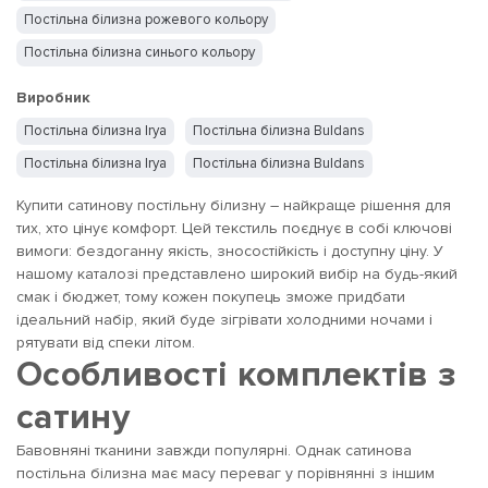
Постільна білизна рожевого кольору
Постільна білизна синього кольору
Постільна білизна сірого кольору
Виробник
Постільна білизна білого кольору
Постільна білизна Irya
Постільна білизна Buldans
Постільна білизна жовтого кольору
Постільна білизна Irya
Постільна білизна Buldans
Купити сатинову постільну білизну – найкраще рішення для
тих, хто цінує комфорт. Цей текстиль поєднує в собі ключові
вимоги: бездоганну якість, зносостійкість і доступну ціну. У
нашому каталозі представлено широкий вибір на будь-який
смак і бюджет, тому кожен покупець зможе придбати
ідеальний набір, який буде зігрівати холодними ночами і
рятувати від спеки літом.
Особливості комплектів з
сатину
Бавовняні тканини завжди популярні. Однак сатинова
постільна білизна має масу переваг у порівнянні з іншим