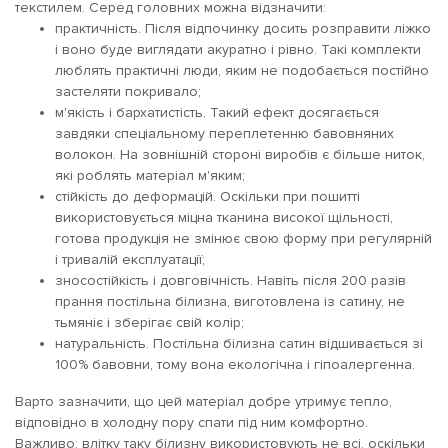
текстилем. Серед головних можна відзначити:
практичність. Після відпочинку досить розправити ліжко
і воно буде виглядати акуратно і рівно. Такі комплекти
люблять практичні люди, яким не подобається постійно
застеляти покривало;
м'якість і бархатистість. Такий ефект досягається
завдяки спеціальному переплетенню бавовняних
волокон. На зовнішній стороні виробів є більше ниток,
які роблять матеріал м'яким;
стійкість до деформацій. Оскільки при пошитті
використовується міцна тканина високої щільності,
готова продукція не змінює свою форму при регулярній
і тривалій експлуатації;
зносостійкість і довговічність. Навіть після 200 разів
прання постільна білизна, виготовлена із сатину, не
тьмяніє і зберігає свій колір;
натуральність. Постільна білизна сатин відшивається зі
100% бавовни, тому вона екологічна і гіпоалергенна.
Варто зазначити, що цей матеріал добре утримує тепло,
відповідно в холодну пору спати під ним комфортно.
Важливо: влітку таку білизну використовують не всі, оскільки