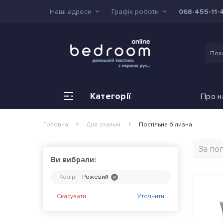
Наші адреси
Графік роботи
068-455-11-
Категорії
Про н
Головна
Для спальні
Постільна білизна
Ви вибрали:
Колір:
Рожевий
Скасувати
Уточнити