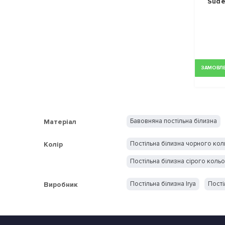
Sude
ЗАМОВЛЕН
Бавовняна постільна білизна
Матеріал
Постільна білизна чорного кол
Колір
Постільна білизна сірого коль
Постільна білизна Irya
Пості
Виробник