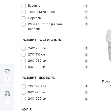
Бавовна
4
Тенсель+Бавовна
2
Перкаль
2
Washed Cotton (варена
1
бавовна)
РОЗМІР ПРОСТИРАДЛА
240*260 см
4
270*310 см
2
260*280 см
2
160*240 см
1
РОЗМІР ПІДКОВДРА
0
Пост
200*220 см
-
4
160*220 см
3
240*220 см
2
0
КОЛІР