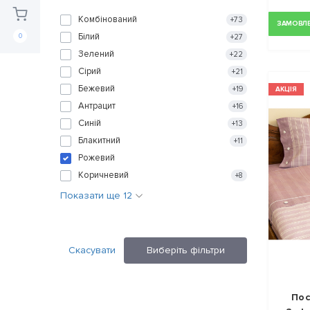
Комбінований
+73
ЗАМОВЛЕН
Білий
0
+27
Зелений
+22
Сірий
+21
Бежевий
+19
АКЦІЯ
Антрацит
+16
Синій
+13
Блакитний
+11
Рожевий
Коричневий
+8
Показати ще 12
Скасувати
Виберіть фільтри
Пос