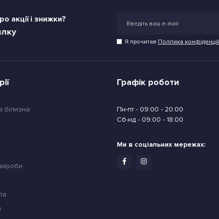
о акції і знижки?
илку
Я прочитав
Політика конфіденці
рії
Графік роботи
а білизна
Пн-пт - 09:00 - 20:00
Сб-нд - 09:00 - 18:00
Ми в соціальних мережах:
 вироби
ла
й