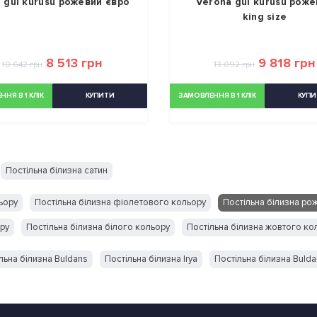
 gul kurusu рожевий євро
Verona gul kurusu роже
king size
8 513 грн
9 818 грн
10 642 грн
13 092 грн
НЯ В 1 КЛІК
КУПИТИ
ЗАМОВЛЕННЯ В 1 КЛІК
КУПИ
Постільна білизна сатин
ьору
Постільна білизна фіолетового кольору
Постільна білизна ро
ору
Постільна білизна білого кольору
Постільна білизна жовтого ко
льна білизна Buldans
Постільна білизна Irya
Постільна білизна Buld