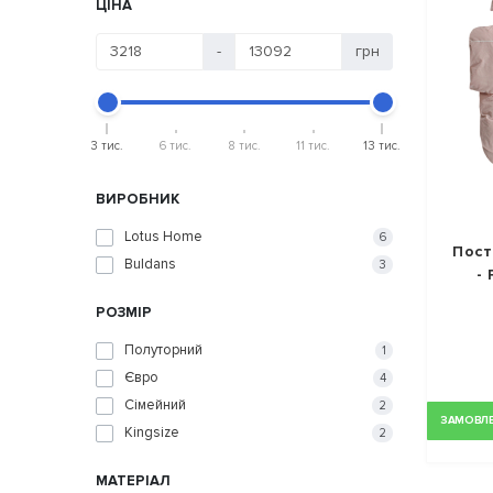
ЦІНА
-
грн
3 тис.
6 тис.
8 тис.
11 тис.
13 тис.
ВИРОБНИК
Lotus Home
6
Пост
Buldans
3
-
РОЗМІР
Полуторний
1
Євро
4
Сімейний
2
ЗАМОВЛЕН
Kingsize
2
МАТЕРІАЛ