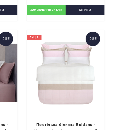
ТИ
ЗАМОВЛЕННЯ В 1 КЛІК
КУПИТИ
АКЦІЯ
-26%
-26%
ns -
Постільна білизна Buldans -