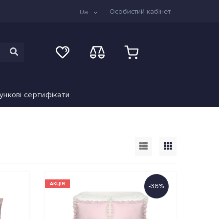
Особистий кабінет
Ua
ункові сертифікати
АКЦІЯ
-36%