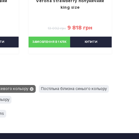
вий
Verona strawberry полуничний
king size
9 818 грн
13 092 грн
ТИ
ЗАМОВЛЕННЯ В 1 КЛІК
КУПИТИ
жевого кольору
Постільна білизна синього кольору
льору
ans