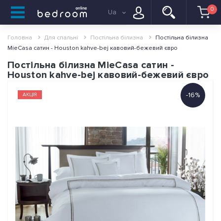
0
Ua
Головна
Для спальні
Постільна білизна
Постільна білизна
MieCasa сатин - Houston kahve-bej кавовий-бежевий євро
Постільна білизна MieCasa сатин -
Houston kahve-bej кавовий-бежевий євро
-16%
АКЦІЯ