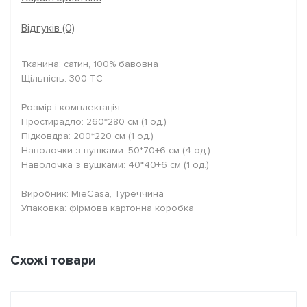
Відгуків (0)
Тканина: сатин, 100% бавовна
Щільність: 300 TC
Розмір і комплектація:
Простирадло: 260*280 см (1 од.)
Підковдра: 200*220 см (1 од.)
Наволочки з вушками: 50*70+6 см (4 од.)
Наволочка з вушками: 40*40+6 см (1 од.)
Виробник: MieCasa, Туреччина
Упаковка: фірмова картонна коробка
Схожі товари