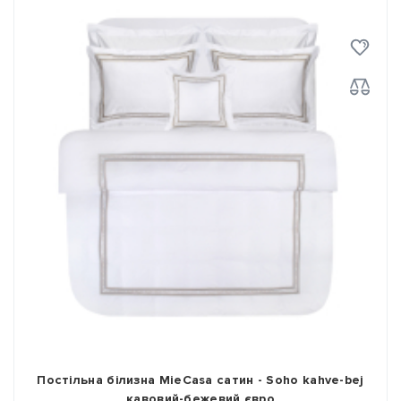
Постільна білизна MieCasa сатин - Soho kahve-bej
кавовий-бежевий євро