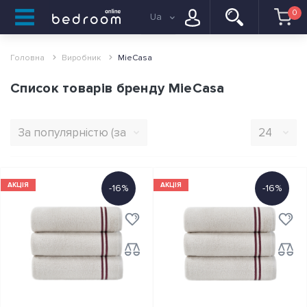
0
Ua
Головна
Виробник
MieCasa
Список товарів бренду MieCasa
АКЦІЯ
АКЦІЯ
-16%
-16%