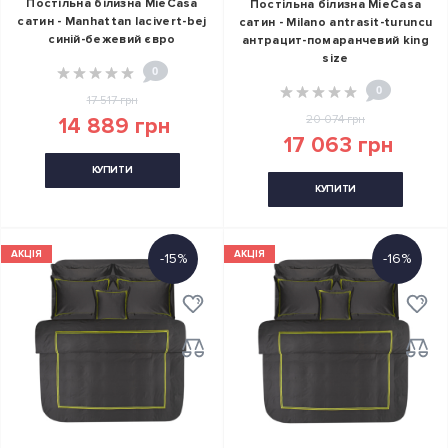
Постільна білизна MieCasa
Постільна білизна MieCasa
сатин - Manhattan lacivert-bej
сатин - Milano antrasit-turuncu
синій-бежевий євро
антрацит-помаранчевий king
size
0
0
17 517 грн
20 074 грн
14 889 грн
17 063 грн
КУПИТИ
КУПИТИ
АКЦІЯ
АКЦІЯ
-15%
-16%