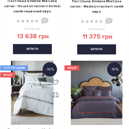
Постільна білизна MieCasa
Постільна білизна MieCasa
сатин - Houston lacivert-kirmizi
сатин - Madison lacivert синій
синій-червоний євро
євро
0
0
16 045 грн
13 383 грн
13 638 грн
11 375 грн
КУПИТИ
КУПИТИ
ТОП ПРОДАЖ
АКЦІЯ
-16%
-15%
АКЦІЯ