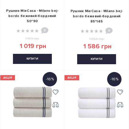
Рушник MieCasa - Milano bej-
Рушник MieCasa - Milano bej-
bordo бежевий-бордовий
bordo бежевий-бордовий
50*90
85*145
0
0
1 199 грн
1 866 грн
1 019 грн
1 586 грн
КУПИТИ
КУПИТИ
АКЦІЯ
АКЦІЯ
-16%
-16%