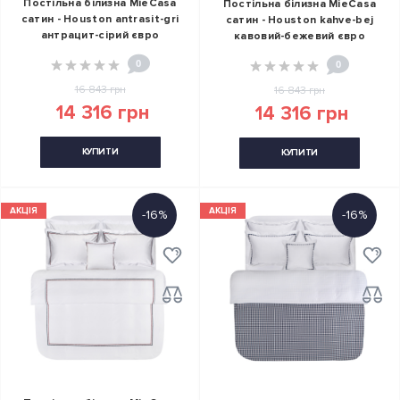
Постільна білизна MieCasa
Постільна білизна MieCasa
сатин - Houston antrasit-gri
сатин - Houston kahve-bej
антрацит-сірий євро
кавовий-бежевий євро
0
0
16 843 грн
16 843 грн
14 316 грн
14 316 грн
КУПИТИ
КУПИТИ
АКЦІЯ
АКЦІЯ
-16%
-16%