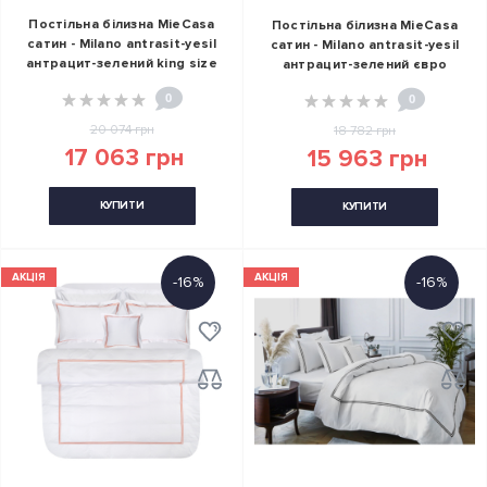
Постільна білизна MieCasa
Постільна білизна MieCasa
сатин - Milano antrasit-yesil
сатин - Milano antrasit-yesil
антрацит-зелений king size
антрацит-зелений євро
0
0
20 074 грн
18 782 грн
17 063 грн
15 963 грн
КУПИТИ
КУПИТИ
АКЦІЯ
АКЦІЯ
-16%
-16%