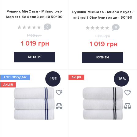
Рушник MieCasa - Milano bej-
Рушник MieCasa - Milano beyaz-
lacivert бежевий-синій 50*90
antrasit білий-антрацит 50*90
0
0
1 199 грн
1 199 грн
1 019 грн
1 019 грн
КУПИТИ
КУПИТИ
ТОП ПРОДАЖ
АКЦІЯ
-16%
-16%
АКЦІЯ