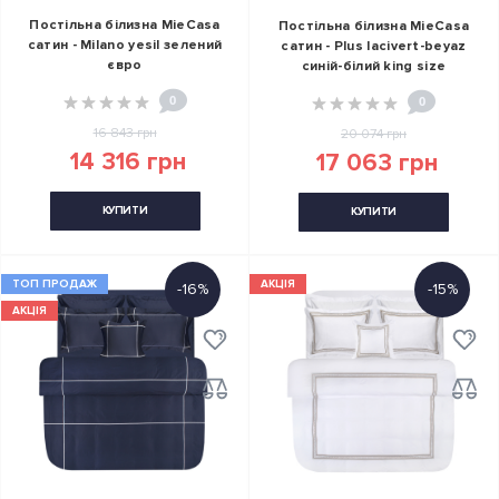
Постільна білизна MieCasa
Постільна білизна MieCasa
сатин - Milano yesil зелений
сатин - Plus lacivert-beyaz
євро
синій-білий king size
0
0
16 843 грн
20 074 грн
14 316 грн
17 063 грн
КУПИТИ
КУПИТИ
ТОП ПРОДАЖ
АКЦІЯ
-16%
-15%
АКЦІЯ