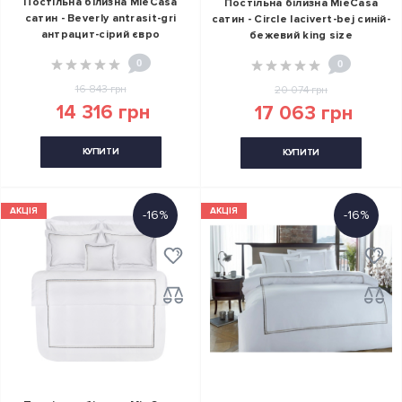
Постільна білизна MieCasa
Постільна білизна MieCasa
сатин - Beverly antrasit-gri
сатин - Circle lacivert-bej синій-
антрацит-сірий євро
бежевий king size
0
0
16 843 грн
20 074 грн
14 316 грн
17 063 грн
КУПИТИ
КУПИТИ
АКЦІЯ
АКЦІЯ
-16%
-16%