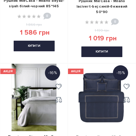
Рушник MieCasa - Milano beyaz-
Рушник MieCasa - Milano
siyah білий-чорний 85*145
lacivert-bej синій-бежевий
50*90
0
0
1 866 грн
1 199 грн
1 586 грн
1 019 грн
КУПИТИ
КУПИТИ
АКЦІЯ
АКЦІЯ
-16%
-15%