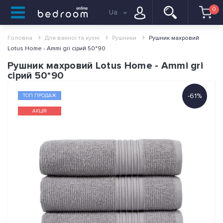
0
Ua
Головна
Для ванної та кухні
Pушники
Рушник махровий
Lotus Home - Ammi gri сірий 50*90
Рушник махровий Lotus Home - Ammi gri
сірий 50*90
-61%
ТОП ПРОДАЖ
АКЦІЯ