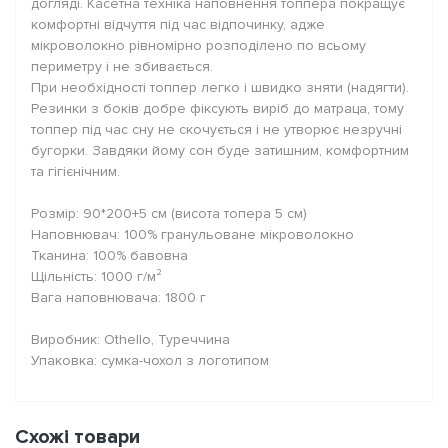
догляді. Касетна техніка наповнення топпера покращує
комфортні відчуття під час відпочинку, адже
мікроволокно рівномірно розподілено по всьому
периметру і не збивається.
При необхідності топпер легко і швидко зняти (надягти).
Резинки з боків добре фіксують виріб до матраца, тому
топпер під час сну не скочується і не утворює незручні
бугорки. Завдяки йому сон буде затишним, комфортним
та гігієнічним.
Розмір: 90*200+5 см (висота топера 5 см)
Наповнювач: 100% гранульоване мікроволокно
Тканина: 100% бавовна
Щільність: 1000 г/м²
Вага наповнювача: 1800 г
Виробник: Othello, Туреччина
Упаковка: сумка-чохол з логотипом
Схожі товари