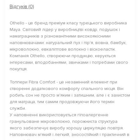
Відгуків (0)
Othello - це бренд преміум класу турецького виробника
Maya. Світовий лідер у виробництві ковдр, подушок і
наматрацників з різноманітними високоякісними
наповнювачами: натуральний пух і пір'я, вовна, бамбук,
мікроволокно, евкаліптове волокно і віскоеластік.
Компанія Othello, створюючи продукцію, керується
інтересами, вподобаннями, звичками і потребами свого
покупця.
Топпери Fibra Comfort - це незамінний елемент при
створенні додаткового комфорту спального місця. Він
робить сон не просто м'яким і затишним, але і є захистом
для матраца, тим самим продовжуючи його термін
служби.
У наповненні використовується гіпоалергенне
гранульоване мікроволокно, порожниста структура
якого забезпечує виробу хорошу циркуляцію повітря.
Наповнювач м'який і легкий, зносостійкий і практичний в