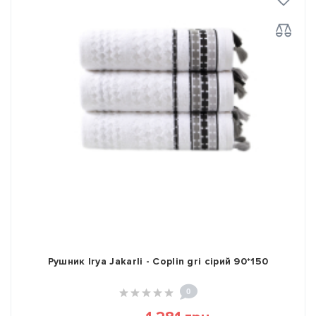
Рушник Irya Jakarli - Coplin gri сірий 90*150
0