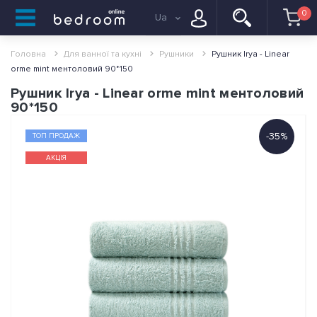
0
Ua
Головна
Для ванної та кухні
Pушники
Рушник Irya - Linear
orme mint ментоловий 90*150
Рушник Irya - Linear orme mint ментоловий
90*150
-35%
ТОП ПРОДАЖ
АКЦІЯ