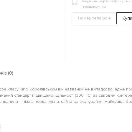
Введіть номер телефону і ми
передзвонимо
Куп
ків (0)
e класу King. Королівським він названий не випадково, адже при
иманий стандарт підвищеної щільності (300 ТС) за світовим критері
тканина – ніжна, тонка, міцна, стійка до скочування. Найкраща ба
)