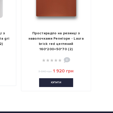
і з
Простирадло на резинці з
Пр
a gri
наволочками Penelope - Laura
наво
2)
brick red цегляний
cream
160*200+50*70 (2)
0
1 920 грн
3 840 грн
КУПИТИ