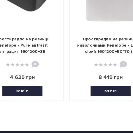
ростирадло на резинці
Простирадло на резинц
enelope - Pure antrasit
наволочками Penelope - Li
антрацит 160*200+35
сірий 160*200+50*70 (
0
0
4 629 грн
8 419 грн
КУПИТИ
КУПИТИ