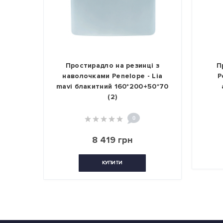
і з
Простирадло на резинці з
П
 Luna
наволочками Penelope - Lia
P
+50*70
mavi блакитний 160*200+50*70
(2)
0
8 419 грн
КУПИТИ