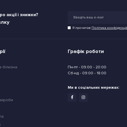
о акції і знижки?
илку
Я прочитав
Політика конфіденці
рії
Графік роботи
а білизна
Пн-пт - 09:00 - 20:00
Сб-нд - 09:00 - 18:00
Ми в соціальних мережах:
 вироби
ла
й