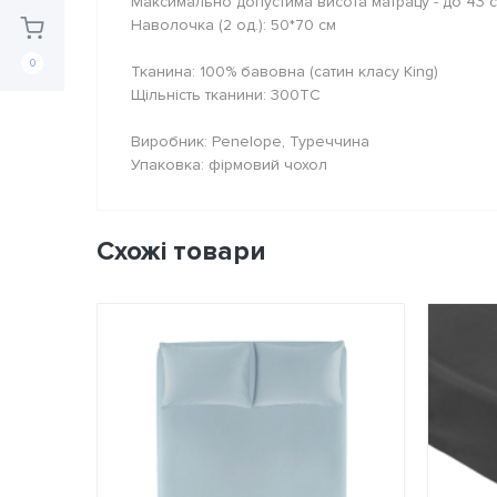
Максимально допустима висота матрацу - до 43 
Наволочка (2 од.): 50*70 см
0
Тканина: 100% бавовна (сатин класу King)
Щільність тканини: 300TC
Виробник: Penelope, Туреччина
Упаковка: фірмовий чохол
Схожі товари