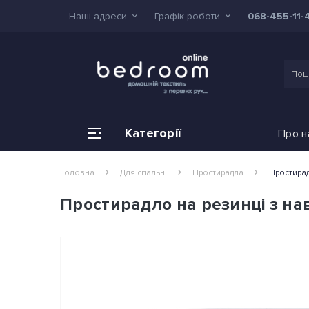
Наші адреси
Графік роботи
068-455-11-
Категорії
Про н
Головна
Для спальні
Простирадла
Простирад
Простирадло на резинці з нав