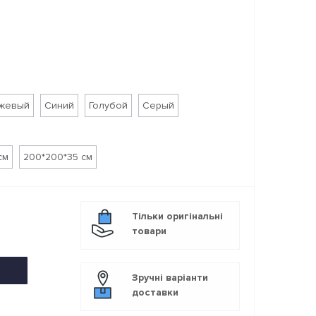
жевый
Синий
Голубой
Серый
см
200*200*35 см
Тільки оригінальні
товари
Зручні варіанти
доставки