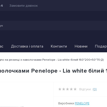
Замовити дзвінок
44
ас
Доставка і оплата
Контакти
Новини
Подар
ло на резинці з наволочками Penelope - Lia white білий 160*200+50*70 (2)
олочками Penelope - Lia white білий 
Відгуки:
(0)
Виробники
PENELOPE