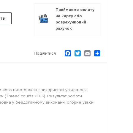
Приймаємо оплату
на карту або
ити
розрахунковий
рахунок
Facebook
Twitter
Email
Ресурс
Поділитися
 його виготовленні використані ультратонкі
єм (Thread counts «TC»). Результат роботи
вовна у бездоганному виконанні огорне уві сні,