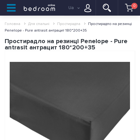
0
Ua
Головна
Для спальні
Простирадла
Простирадло на резинці
Penelope - Pure antrasit антрацит 180*200+35
Простирадло на резинці Penelope - Pure
antrasit антрацит 180*200+35