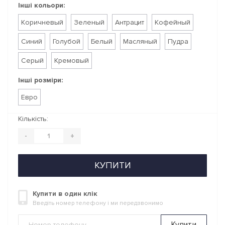
Інші кольори:
Коричневый
Зеленый
Антрацит
Кофейный
Синий
Голубой
Белый
Масляный
Пудра
Серый
Кремовый
Інші розміри:
Евро
Кількість:
-
+
КУПИТИ
Купити в один клік
Введіть номер телефону і ми передзвонимо
Купити