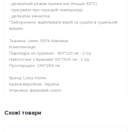
- делікатний режим прання (не більше 40°C)
- прасувати при середній температурі
- делікатна хімчистка
*Заборонено: відбілювати виріб та сушити в сушильній
машині
Тканина: сатин, 100% бавовна
Комплектація:
Підковдра на ґудзиках : 160*220 см - 2 од.
Наволочки з вушками: 50*70+5 см - 2 од.
Простирадло: 240*260 см
Бренд: Lotus Home
Країна-виробник: Україна
Упаковка: фірмовий чохол
Схожі товари