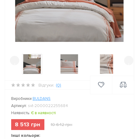
‹
›
Відгуки:
(0)
Виробники
BULDANS
Артикул:
svt-2000022255684
Наявність:
Є в наявності
8 513 грн
10 642 грн
Інші кольори: