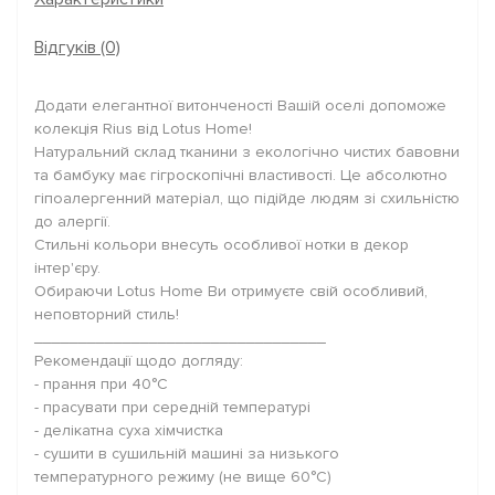
Відгуків (0)
Додати елегантної витонченості Вашій оселі допоможе
колекція Rius від Lotus Home!
Натуральний склад тканини з екологічно чистих бавовни
та бамбуку має гігроскопічні властивості. Це абсолютно
гіпоалергенний матеріал, що підійде людям зі схильністю
до алергії.
Стильні кольори внесуть особливої нотки в декор
інтер'єру.
Обираючи Lotus Home Ви отримуєте свій особливий,
неповторний стиль!
_________________________________
Рекомендації щодо догляду:
- прання при 40°C
- прасувати при середній температурі
- делікатна суха хімчистка
- сушити в сушильній машині за низького
температурного режиму (не вище 60°C)