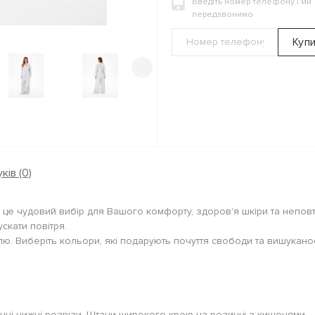
Введіть номер телефону і ми
передзвонимо
Куп
›
ків (0)
це чудовий вибір для Вашого комфорту, здоров'я шкіри та неповто
скати повітря.
лю. Виберіть кольори, які подарують почуття свободи та вишуканос
ічні нижні розрізи. Штани широкого крою на резинці з кишенями.