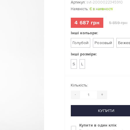
Артикул:
svt-2000022345910
Наявність:
Є в наявності
4 687 грн
5 859 грн
Інші кольори:
Голубой
Розовый
Беже
Інші розміри:
S
L
Кількість:
-
+
КУПИТИ
Купити в один клік