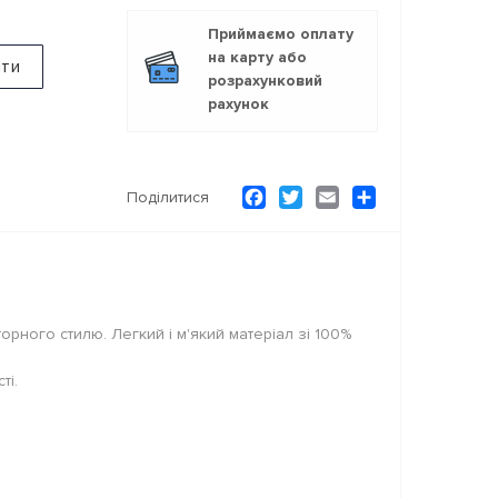
Приймаємо оплату
на карту або
ити
розрахунковий
рахунок
Facebook
Twitter
Email
Ресурс
Поділитися
рного стилю. Легкий і м'який матеріал зі 100%
ті.