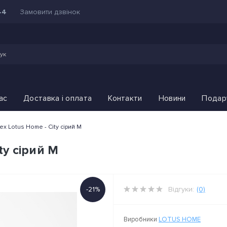
Замовити дзвінок
44
ас
Доставка і оплата
Контакти
Новини
Подар
ex Lotus Home - City сірий M
ty сірий M
-21%
Відгуки:
(0)
Виробники
LOTUS HOME