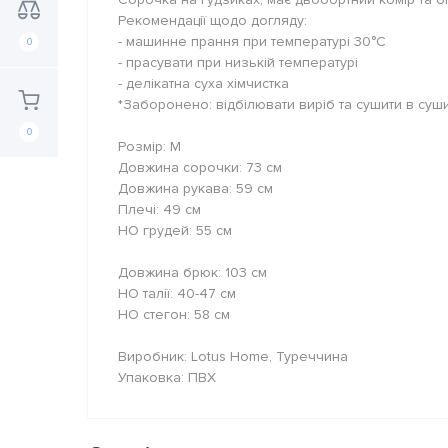
Рекомендації щодо догляду:
- машинне прання при температурі 30°C
0
- прасувати при низькій температурі
- делікатна суха хімчистка
*Заборонено: відбілювати виріб та сушити в суш
0
Розмір: M
Довжина сорочки: 73 см
Довжина рукава: 59 см
Плечі: 49 см
НО грудей: 55 см
Довжина брюк: 103 см
НО талії: 40-47 см
НО стегон: 58 см
Виробник: Lotus Home, Туреччина
Упаковка: ПВХ