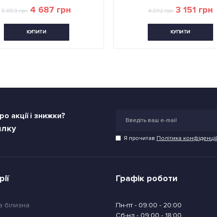
4 687 грн
3 151 грн
5 859 грн
4 202 грн
КУПИТИ
КУПИТИ
о акції і знижки?
илку
Я прочитав
Політика конфіденці
рії
Графік роботи
а білизна
Пн-пт - 09:00 - 20:00
Сб-нд - 09:00 - 18:00