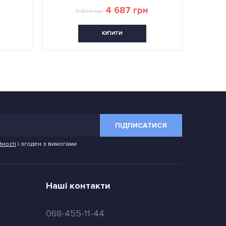
4 687 грн
5 859 грн
КУПИТИ
ПІДПИСАТИСЯ
йності
і згоден з вимогами
Наші контакти
068-455-11-44