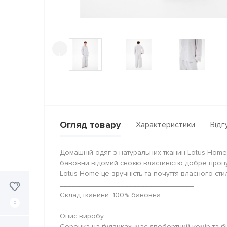
‹
Огляд товару
Характеристики
Відгу
Домашній одяг з натуральних тканин Lotus Home 
бавовни відомий своєю властивістю добре пропу
Lotus Home це зручність та почуття власного сти
_________________________________
Склад тканини: 100% бавовна
0
Опис виробу:
Сорочка на ґудзиках, має двобортний комір та б