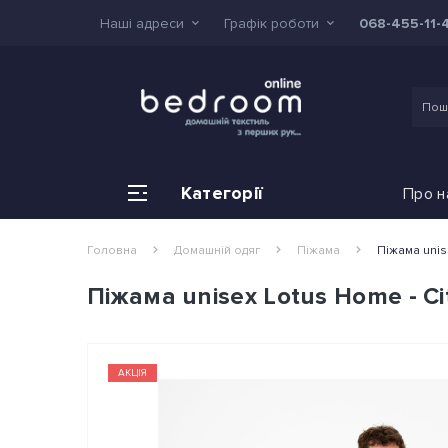
Наші адреси
Графік роботи
068-455-11-
Категорії
Про н
Головна
Домашній одяг
Піжама
Піжама unis
Піжама unisex Lotus Home - Ci
АКЦІЯ