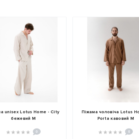
а unisex Lotus Home - City
Піжама чоловіча Lotus H
бежевий M
Porta кавовий M
0
0