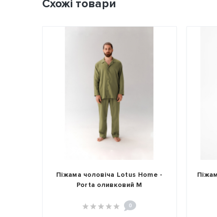
Схожі товари
me -
Піжама чоловіча Lotus Home -
Піжам
Porta оливковий M
0