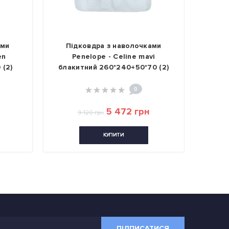
Підковдра з наволочками
Підковдра з наволо
Penelope - Celine mavi
Penelope - Lia stone 
лакитний 260*240+50*70 (2)
260*240+50*70 (
0
0
5 472 грн
13 509 грн
9 120 грн
КУПИТИ
КУПИТИ
ПІДПИСАТИСЯ