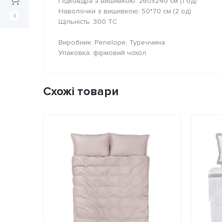
Підковдра з вишивкою: 260х240 см (1 од)
Наволочки з вишивкою: 50*70 см (2 од)
0
Щільність: 300 ТС
Виробник: Penelope, Туреччина
Упаковка: фірмовий чохол
Схожі товари