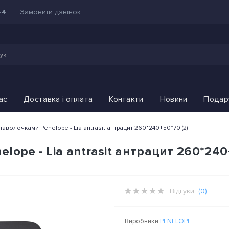
Замовити дзвінок
44
ас
Доставка і оплата
Контакти
Новини
Подар
наволочками Penelope - Lia antrasit антрацит 260*240+50*70 (2)
lope - Lia antrasit антрацит 260*240
Відгуки:
(0)
Виробники
PENELOPE