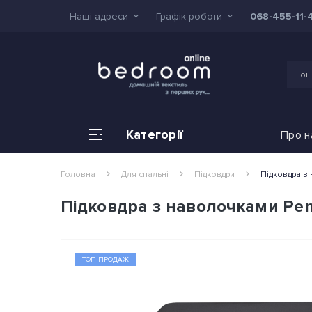
Наші адреси
Графік роботи
068-455-11-
Категорії
Про н
Головна
Для спальні
Підковдри
Підковдра з 
Підковдра з наволочками Pene
ТОП ПРОДАЖ