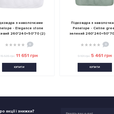
очками
Підковдра з наволочками
 stone
Penelope - Celine green
*70 (2)
зелений 260*240+50*70 (2)
б
0
грн
5 461 грн
9 101 грн
КУПИТИ
о акції і знижки?