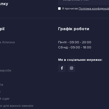
илку
Я прочитав
Політика конфіденці
рії
Графік роботи
а білизна
Пн-пт - 09:00 - 20:00
Сб-нд - 09:00 - 18:00
Ми в соціальних мережах:
 вироби
ла
й
й одяг
и для ванної кімнати