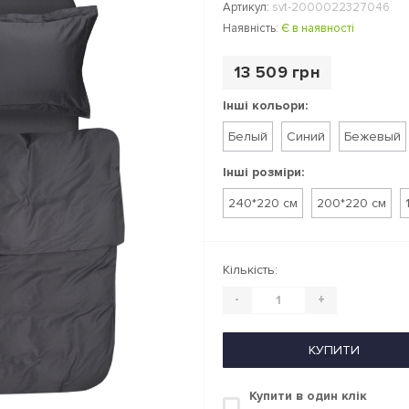
Артикул:
svt-2000022327046
Наявність:
Є в наявності
13 509 грн
Інші кольори:
Белый
Синий
Бежевый
Інші розміри:
240*220 см
200*220 см
Кількість:
-
+
КУПИТИ
Купити в один клік