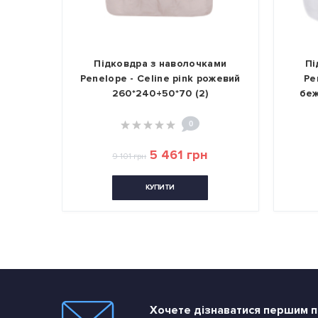
Підковдра з наволочками
Підковдра з навол
enelope - Celine pink рожевий
Penelope - Elegance
260*240+50*70 (2)
бежевий 260*240+50
0
0
5 461 грн
11 651 
9 101 грн
15 535 грн
КУПИТИ
КУПИТИ
Хочете дізнаватися першим пр