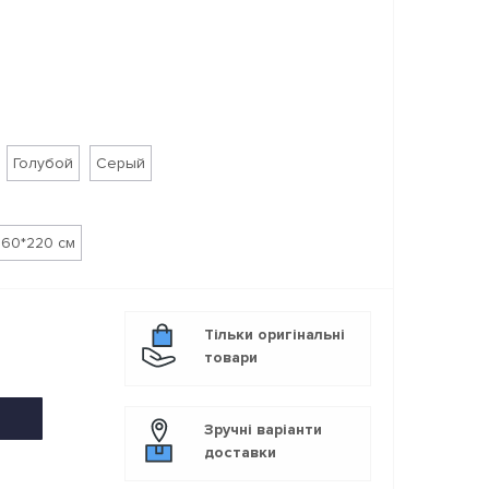
Голубой
Серый
160*220 см
Тільки оригінальні
товари
Зручні варіанти
доставки