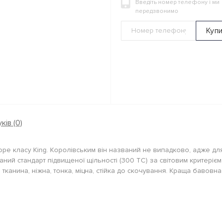
Введіть номер телефону і ми
передзвонимо
Куп
ків (0)
pe класу King. Королівським він названий не випадково, адже для
аний стандарт підвищеної щільності (300 ТС) за світовим критерієм 
тканина, ніжна, тонка, міцна, стійка до скочування. Краща бавовн