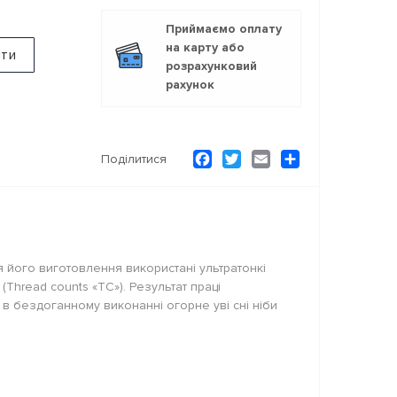
Приймаємо оплату
на карту або
ити
розрахунковий
рахунок
Facebook
Twitter
Email
Ресурс
Поділитися
 його виготовлення використані ультратонкі
(Thread counts «TC»). Результат праці
а в бездоганному виконанні огорне уві сні ніби