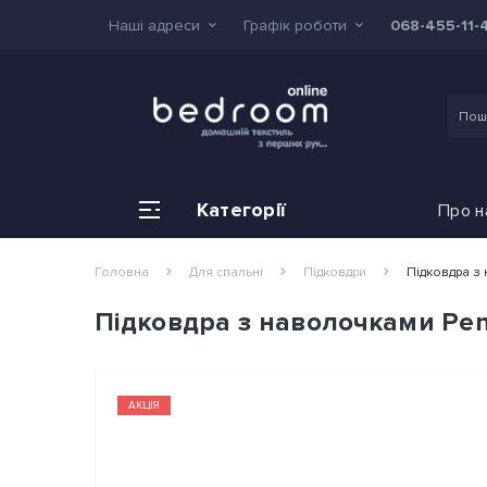
Наші адреси
Графік роботи
068-455-11-
Категорії
Про н
Головна
Для спальні
Підковдри
Підковдра з 
Підковдра з наволочками Pene
АКЦІЯ