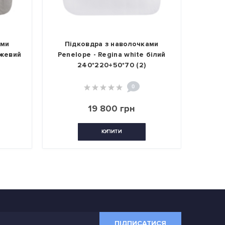
и
Підковдра з наволочками
Підк
евий
Penelope - Regina white білий
Penelo
240*220+50*70 (2)
2
0
19 800 грн
КУПИТИ
ПІДПИСАТИСЯ