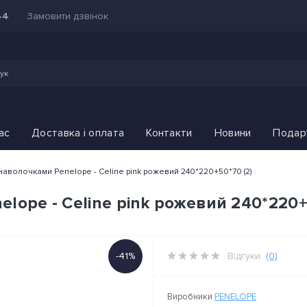
Замовити дзвінок
44
ас
Доставка і оплата
Контакти
Новини
Подар
наволочками Penelope - Celine pink рожевий 240*220+50*70 (2)
lope - Celine pink рожевий 240*220+
-41%
Відгуки:
(0)
Виробники
PENELOPE