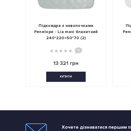
и
Підковдра з наволочками
Підк
вий
Penelope - Lia mavi блакитний
Penelo
240*220+50*70 (2)
2
0
13 321 грн
КУПИТИ
Хочете дізнаватися першим пр