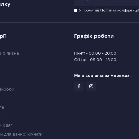
илку
Я прочитав
Політика конфіденці
рії
Графік роботи
а білизна
Пн-пт - 09:00 - 20:00
Сб-нд - 09:00 - 18:00
Ми в соціальних мережах:
 вироби
ла
й
й одяг
и для ванної кімнати