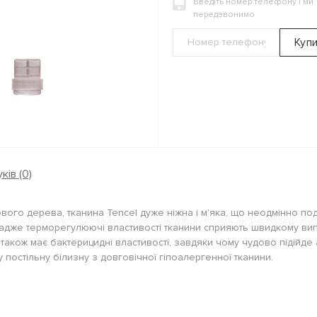
Введіть номер телефону і ми
передзвонимо
Куп
ків (0)
вого дерева, тканина Tencel дуже ніжна і м'яка, що неодмінно пода
, адже терморегулюючі властивості тканини сприяють швидкому ви
 також має бактерицидні властивості, завдяки чому чудово підійде
ну постільну білизну з довговічної гіпоалергенної тканини.