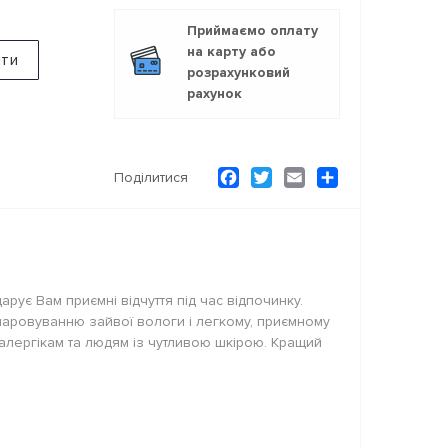
Приймаємо оплату
на карту або
ити
розрахунковий
рахунок
Facebook
Twitter
Email
Ресурс
Поділитися
рує Вам приємні відчуття під час відпочинку.
паровуванню зайвої вологи і легкому, приємному
 алергікам та людям із чутливою шкірою. Кращий