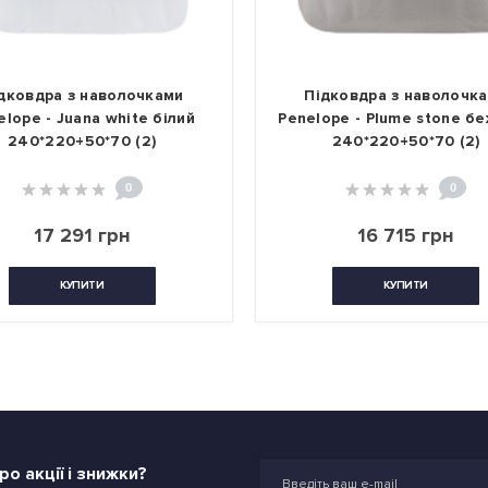
овдра з наволочками
Підковдра з наволочкам
pe - Juana white білий
Penelope - Plume stone беж
40*220+50*70 (2)
240*220+50*70 (2)
0
0
17 291 грн
16 715 грн
КУПИТИ
КУПИТИ
о акції і знижки?