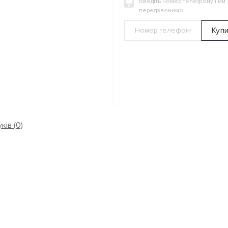
Введіть номер телефону і ми
передзвонимо
Куп
ків (0)