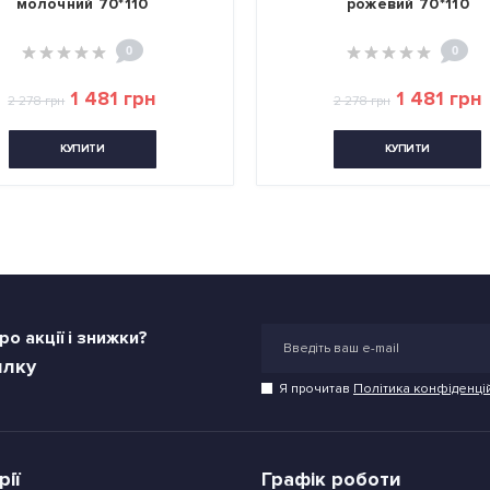
молочний 70*110
рожевий 70*110
0
0
1 481 грн
1 481 грн
2 278 грн
2 278 грн
КУПИТИ
КУПИТИ
о акції і знижки?
илку
Я прочитав
Політика конфіденці
рії
Графік роботи