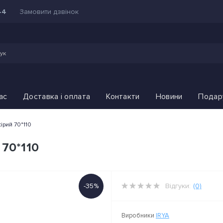
Замовити дзвінок
44
ас
Доставка і оплата
Контакти
Новини
Подар
сірий 70*110
 70*110
-35%
Відгуки:
(0)
Виробники
IRYA