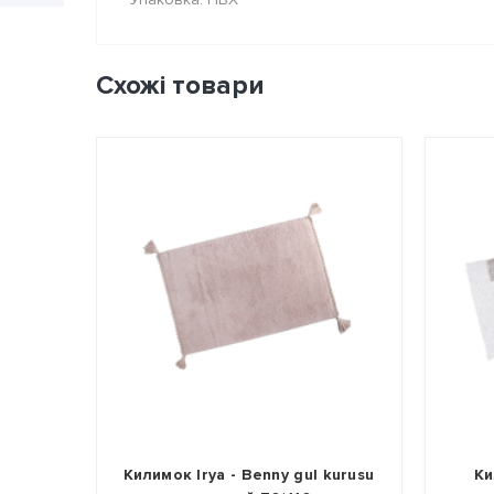
Схожі товари
kru
Килимок Irya - Benny gul kurusu
Ки