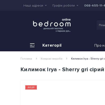
Наші адреси
Графік роботи
068-455-11-
Категорії
Про н
Головна
Коврові вироби
Килимок Irya - Sherry gri 
Килимок Irya - Sherry gri сірий
АКЦІЯ