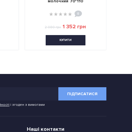
молочний 70*110
0
1 352 грн
2 080 грн
КУПИТИ
ПІДПИСАТИСЯ
йності
і згоден з вимогами
Наші контакти