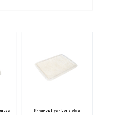
kurusu
Килимок Irya - Loris ekru
Ки