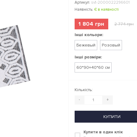
Артикул:
svt-2000022296601
Наявність:
Є в наявності
1 804 грн
2 774 грн
Інші кольори:
Бежевый
Розовый
Інші розміри:
60*90+40*60 см
Кількість:
-
+
КУПИТИ
Купити в один клік