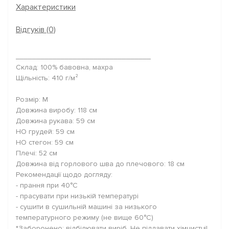
Характеристики
Відгуків (0)
_________________________________
Склад: 100% бавовна, махра
Щільність: 410 г/м²
Розмір: M
Довжина виробу: 118 см
Довжина рукава: 59 см
НО грудей: 59 см
НО стегон: 59 см
Плечі: 52 см
Довжина від горлового шва до плечового: 18 см
Рекомендації щодо догляду:
- прання при 40°C
- прасувати при низькій температурі
- сушити в сушильній машині за низького
температурного режиму (не вище 60°C)
*Заборонено: відбілювати виріб. Не піддавати хімчистці!