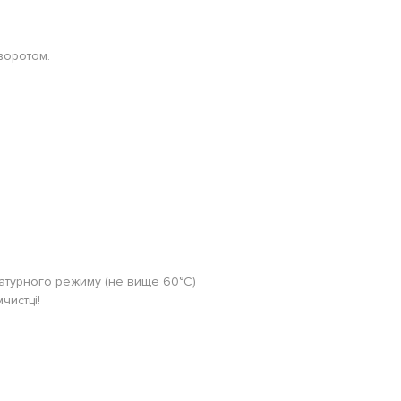
воротом.
ратурного режиму (не вище 60°C)
чистці!