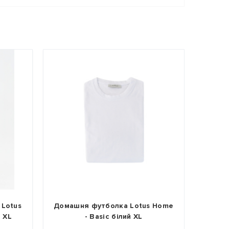
лка Lotus Home
Домашні шорти з льону Lotus
 білий XL
Home - Bruma бежевий XL