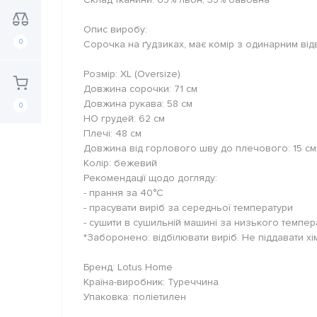
Опис виробу:
0
Сорочка на ґудзиках, має комір з одинарним від
Розмір: XL (Оversize)
Довжина сорочки: 71 см
Довжина рукава: 58 см
0
НО грудей: 62 см
Плечі: 48 см
Довжина від горлового шву до плечового: 15 см
Колір: бежевий
Рекомендації щодо догляду:
- прання за 40°C
- прасувати виріб за середньої температури
- сушити в сушильній машині за низького темпе
*Заборонено: відбілювати виріб. Не піддавати хім
Бренд: Lotus Home
Країна-виробник: Туреччина
Упаковка: поліетилен