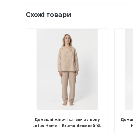
Схожі товари
і штани з льону
Домашня сорочка з льону Lotus
Bruma бежевий XL
Home - Bruma синій XL