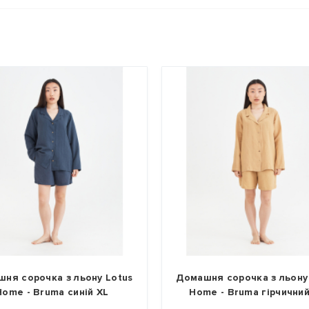
Домашня сорочка з льону Lotus
Домашня футбо
Home - Bruma гірчичний XL
- Basic