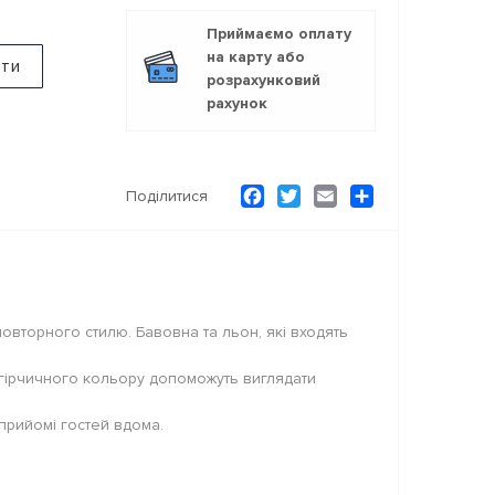
Приймаємо оплату
на карту або
ити
розрахунковий
рахунок
Facebook
Twitter
Email
Ресурс
Поділитися
овторного стилю. Бавовна та льон, які входять
 гірчичного кольору допоможуть виглядати
 прийомі гостей вдома.