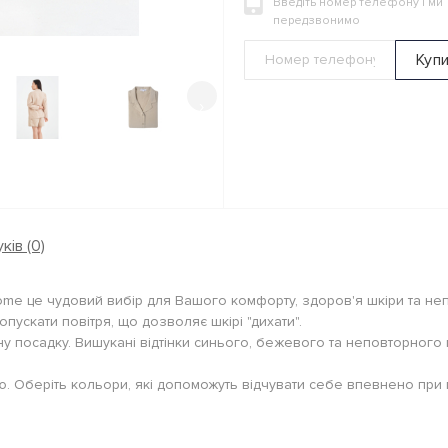
Введіть номер телефону і ми
передзвонимо
Куп
›
ків (0)
ome це чудовий вибір для Вашого комфорту, здоров'я шкіри та неп
опускати повітря, що дозволяє шкірі "дихати".
ну посадку. Вишукані відтінки синього, бежевого та неповторного
лю. Оберіть кольори, які допоможуть відчувати себе впевнено при