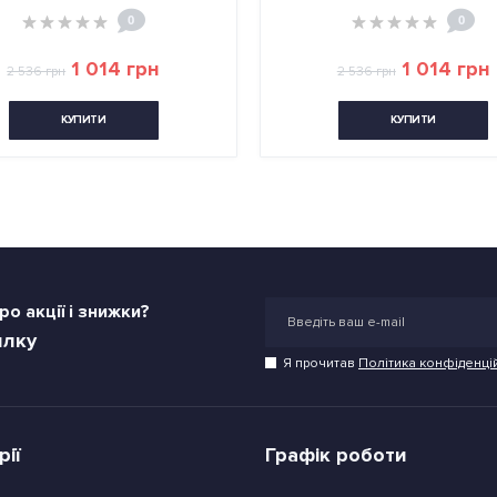
0
1 014 грн
4
2 536 грн
701 грн
КУПИТИ
КУ
о акції і знижки?
илку
Я прочитав
Політика конфіденці
рії
Графік роботи