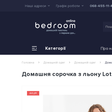
Наші адреси
Графік роботи
068-455-11-
Категорії
Про н
Головна
Домашній одяг
Домашній одяг
Дома
Домашня сорочка з льону Lot
АКЦІЯ