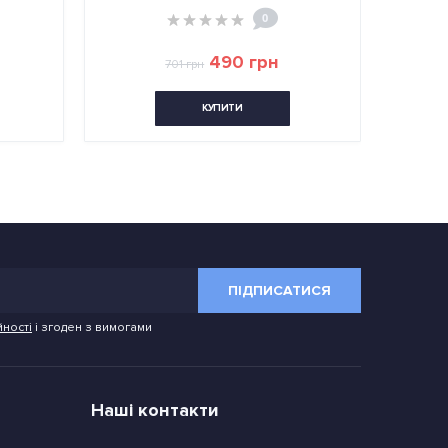
0
0
90 грн
654 грн
1 634 грн
ПИТИ
КУПИТИ
ПІДПИСАТИСЯ
йності
і згоден з вимогами
Наші контакти