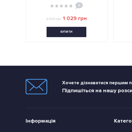
0
0
1 029 грн
1 014 грн
2 536 грн
ПИТИ
КУПИТИ
Хочете дізнаватися першим пр
Підпишіться на нашу розс
Інформація
Катего