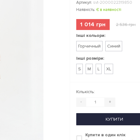
Артикул:
svt-2000022319850
Наявність:
Є в наявності
1 014 грн
2 536 грн
Інші кольори:
Горчичный
Синий
Інші розміри:
S
M
L
XL
Кількість:
-
+
КУПИТИ
Купити в один клік