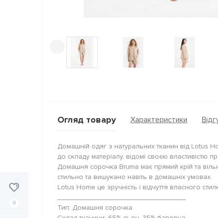
‹
Огляд товару
Характеристики
Відгу
Домашній одяг з натуральних тканин від Lotus H
до складу матеріалу, відомі своєю властивістю пр
Домашня сорочка Bruma має прямий крій та віль
стильно та вишукано навіть в домашніх умовах.
Lotus Home це зручність і відчуття власного сти
_________________________________
0
Тип: Домашня сорочка
Склад тканини: 65% льон, 35% бавовна