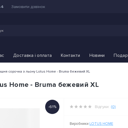
Замовити дзвінок
44
ас
Доставка і оплата
Контакти
Новини
Подар
шня сорочка з льону Lotus Home - Bruma бежевий XL
us Home - Bruma бежевий XL
-61%
Відгуки:
(0)
Виробники
LOTUS HOME