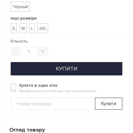
Черный
Інші розміри:
S
M
L
2XL
Кількість:
-
+
КУПИТИ
Купити в один клік
Введіть номер телефону і ми передзвонимо
Купити
Огляд товару