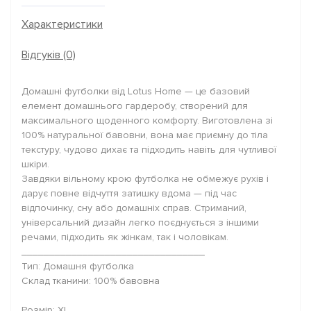
Характеристики
Відгуків (0)
Домашні футболки від Lotus Home — це базовий
елемент домашнього гардеробу, створений для
максимального щоденного комфорту. Виготовлена зі
100% натуральної бавовни, вона має приємну до тіла
текстуру, чудово дихає та підходить навіть для чутливої
шкіри.
Завдяки вільному крою футболка не обмежує рухів і
дарує повне відчуття затишку вдома — під час
відпочинку, сну або домашніх справ. Стриманий,
універсальний дизайн легко поєднується з іншими
речами, підходить як жінкам, так і чоловікам.
_________________________________
Тип: Домашня футболка
Склад тканини: 100% бавовна
Розмір: XL