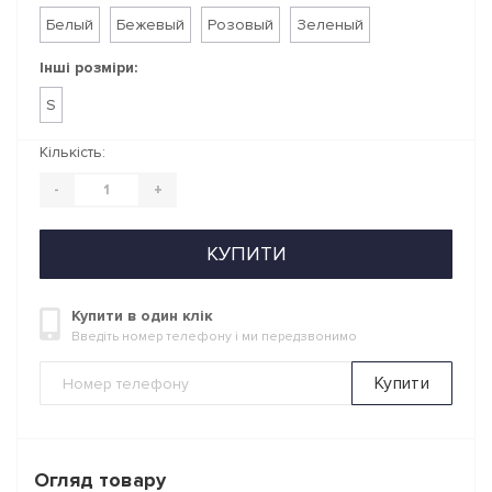
Белый
Бежевый
Розовый
Зеленый
Інші розміри:
S
Кількість:
-
+
КУПИТИ
Купити в один клік
Введіть номер телефону і ми передзвонимо
Купити
Огляд товару