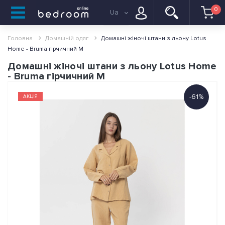
0
Ua
Головна
Домашній одяг
Домашні жіночі штани з льону Lotus
Home - Bruma гірчичний M
Домашні жіночі штани з льону Lotus Home
- Bruma гірчичний M
-61%
АКЦІЯ