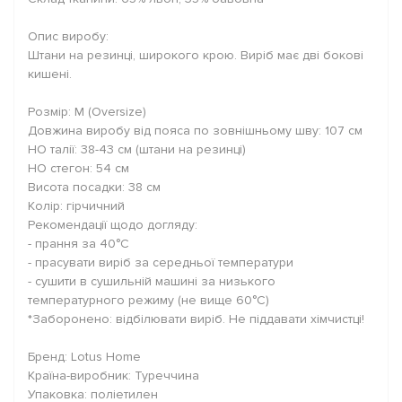
Опис виробу:
Штани на резинці, широкого крою. Виріб має дві бокові
кишені.
Розмір: М (Оversize)
Довжина виробу від пояса по зовнішньому шву: 107 см
НО талії: 38-43 см (штани на резинці)
НО стегон: 54 см
Висота посадки: 38 см
Колір: гірчичний
Рекомендації щодо догляду:
- прання за 40°C
- прасувати виріб за середньої температури
- сушити в сушильній машині за низького
температурного режиму (не вище 60°C)
*Заборонено: відбілювати виріб. Не піддавати хімчистці!
Бренд: Lotus Home
Країна-виробник: Туреччина
Упаковка: поліетилен