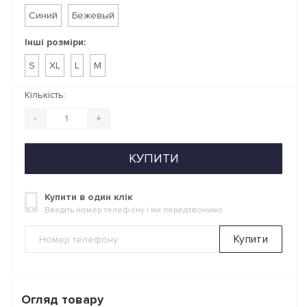
Синий
Бежевый
Інші розміри:
S
XL
L
M
Кількість:
-
+
КУПИТИ
Купити в один клік
Введіть номер телефону і ми передзвонимо
Купити
Огляд товару