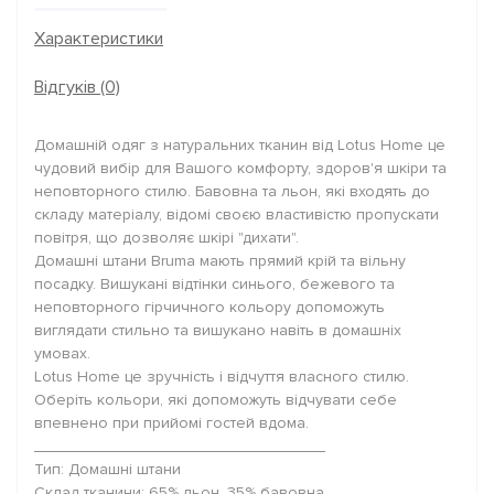
Характеристики
Відгуків (0)
Домашній одяг з натуральних тканин від Lotus Home це
чудовий вибір для Вашого комфорту, здоров'я шкіри та
неповторного стилю. Бавовна та льон, які входять до
складу матеріалу, відомі своєю властивістю пропускати
повітря, що дозволяє шкірі "дихати".
Домашні штани Bruma мають прямий крій та вільну
посадку. Вишукані відтінки синього, бежевого та
неповторного гірчичного кольору допоможуть
виглядати стильно та вишукано навіть в домашніх
умовах.
Lotus Home це зручність і відчуття власного стилю.
Оберіть кольори, які допоможуть відчувати себе
впевнено при прийомі гостей вдома.
_________________________________
Тип: Домашні штани
Склад тканини: 65% льон, 35% бавовна