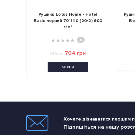
otel
Рушник Lotus Home - Hotel
Рушн
400 г/
Basic чорний 70*140 (20/2) 600
Bo
г/м²
0
704 грн
939 грн
КУПИТИ
Хочете дізнаватися першим пр
Підпишіться на нашу розс