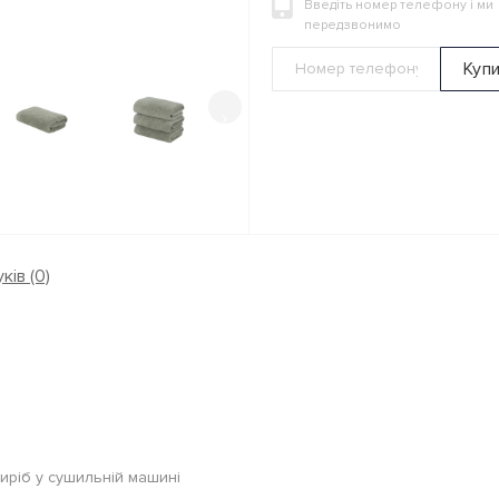
Введіть номер телефону і ми
передзвонимо
Куп
›
ків (0)
виріб у сушильній машині