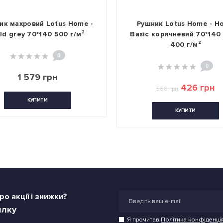
ик махровий Lotus Home -
Рушник Lotus Home - Ho
ld grey 70*140 500 г/м²
Basic коричневий 70*140 (
400 г/м²
0
0
1 579 грн
426 грн
568 грн
КУПИТИ
КУПИТИ
о акції і знижки?
илку
Я прочитав
Політика конфіденці