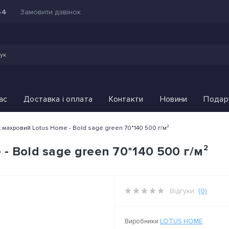
Замовити дзвінок
44
ас
Доставка і оплата
Контакти
Новини
Подар
 махровий Lotus Home - Bold sage green 70*140 500 г/м²
 Bold sage green 70*140 500 г/м²
Відгуки:
(0)
Виробники
LOTUS HOME