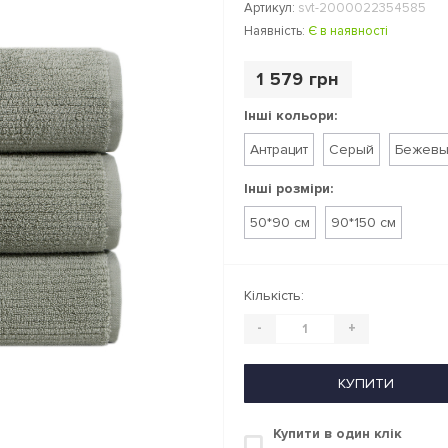
Артикул:
svt-2000022354585
Наявність:
Є в наявності
1 579 грн
Інші кольори:
Антрацит
Серый
Бежев
Інші розміри:
50*90 см
90*150 см
Кількість:
-
+
КУПИТИ
Купити в один клік