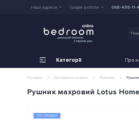
Наші адреси
Графік роботи
068-455-11-
Категорії
Про н
Головна
Для ванної та кухні
Pушники
Рушник
Рушник махровий Lotus Home -
ТОП ПРОДАЖ