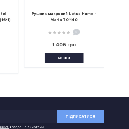
tel
Рушник махровий Lotus Home -
Руш
16/1)
Marla 70*140
Basic
0
1 406 грн
КУПИТИ
ПІДПИСАТИСЯ
йності
і згоден з вимогами