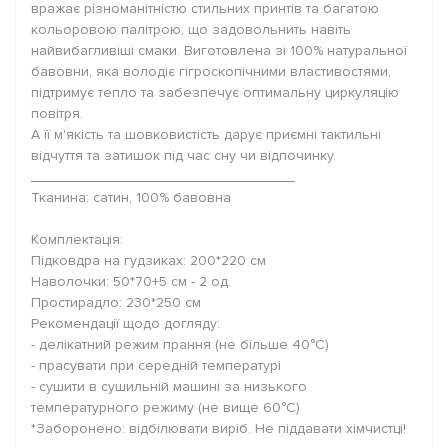
вражає різноманітністю стильних принтів та багатою
кольоровою палітрою, що задовольнить навіть
найвибагливіші смаки. Виготовлена зі 100% натуральної
бавовни, яка володіє гігроскопічними властивостями,
підтримує тепло та забезпечує оптимальну циркуляцію
повітря.
А її м'якість та шовковистість дарує приємні тактильні
відчуття та затишок під час сну чи відпочинку.
_________________________________
Тканина: сатин, 100% бавовна
Комплектація:
Підковдра на гудзиках: 200*220 см
Наволочки: 50*70+5 см - 2 од.
Простирадло: 230*250 см
Рекомендації щодо догляду:
- делікатний режим прання (не більше 40°C)
- прасувати при середній температурі
- сушити в сушильній машині за низького
температурного режиму (не вище 60°C)
*Заборонено: відбілювати виріб. Не піддавати хімчистці!