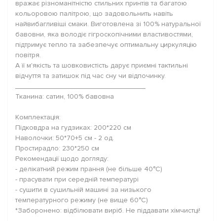
вражає різноманітністю стильних принтів та багатою
кольоровою палітрою, що задовольнить навіть
найвибагливіші смаки. Виготовлена зі 100% натуральної
бавовни, яка володіє гігроскопічними властивостями,
підтримує тепло та забезпечує оптимальну циркуляцію
повітря.
А її м'якість та шовковистість дарує приємні тактильні
відчуття та затишок під час сну чи відпочинку.
_________________________________
Тканина: сатин, 100% бавовна
Комплектація:
Підковдра на гудзиках: 200*220 см
Наволочки: 50*70+5 см - 2 од.
Простирадло: 230*250 см
Рекомендації щодо догляду:
- делікатний режим прання (не більше 40°C)
- прасувати при середній температурі
- сушити в сушильній машині за низького
температурного режиму (не вище 60°C)
*Заборонено: відбілювати виріб. Не піддавати хімчистці!