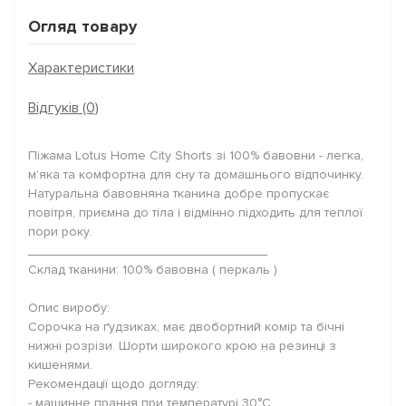
Огляд товару
Характеристики
Відгуків (0)
Піжама Lotus Home City Shorts зі 100% бавовни - легка,
м'яка та комфортна для сну та домашнього відпочинку.
Натуральна бавовняна тканина добре пропускає
повітря, приємна до тіла і відмінно підходить для теплої
пори року.
_________________________________
Склад тканини: 100% бавовна ( перкаль )
Опис виробу:
Сорочка на ґудзиках, має двобортний комір та бічні
нижні розрізи. Шорти широкого крою на резинці з
кишенями.
Рекомендації щодо догляду:
- машинне прання при температурі 30°C