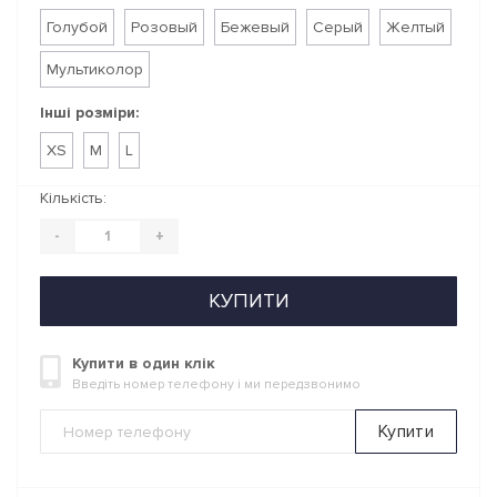
Голубой
Розовый
Бежевый
Серый
Желтый
Мультиколор
Інші розміри:
XS
M
L
Кількість:
-
+
КУПИТИ
Купити в один клік
Введіть номер телефону і ми передзвонимо
Купити