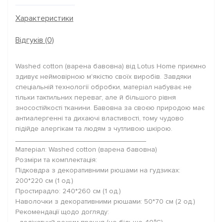
Характеристики
Відгуків (0)
Washed cotton (варена бавовна) від Lotus Home приємно
здивує неймовірною м'якістю своїх виробів. Завдяки
спеціальній технології обробки, матеріал набуває не
тільки тактильних переваг, але й більшого рівня
зносостійкості тканини. Бавовна за своєю природою має
антиалергенні та дихаючі властивості, тому чудово
підійде алергікам та людям з чутливою шкірою.
_________________________________
Матеріал: Washed cotton (варена бавовна)
Розміри та комплектація:
Підковдра з декоративними рюшами на гудзиках:
200*220 см (1 од.)
Простирадло: 240*260 см (1 од.)
Наволочки з декоративними рюшами: 50*70 см (2 од.)
Рекомендації щодо догляду: