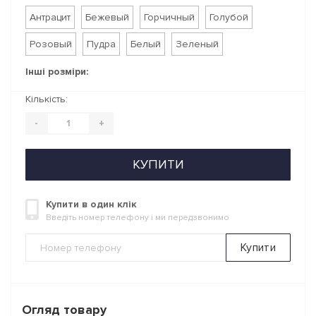
Антрацит
Бежевый
Горчичный
Голубой
Розовый
Пудра
Белый
Зеленый
Інші розміри:
Кількість:
-
+
КУПИТИ
Купити в один клік
Введіть номер телефону і ми передзвонимо
Купити
Огляд товару