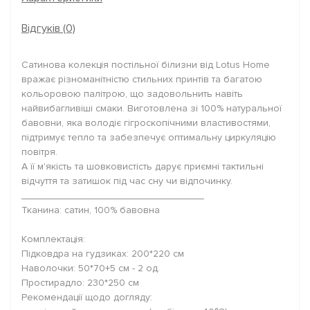
Відгуків (0)
Сатинова колекція постільної білизни від Lotus Home
вражає різноманітністю стильних принтів та багатою
кольоровою палітрою, що задовольнить навіть
найвибагливіші смаки. Виготовлена зі 100% натуральної
бавовни, яка володіє гігроскопічними властивостями,
підтримує тепло та забезпечує оптимальну циркуляцію
повітря.
А її м'якість та шовковистість дарує приємні тактильні
відчуття та затишок під час сну чи відпочинку.
_________________________________
Тканина: сатин, 100% бавовна
Комплектація:
Підковдра на гудзиках: 200*220 см
Наволочки: 50*70+5 см - 2 од.
Простирадло: 230*250 см
Рекомендації щодо догляду: