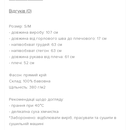
Відгуків (0)
Розмір: S/M
- довжина виробу: 107 см
- довжина від горлового шва до плечового: 17 см
- напівобхват грудей: 63 см
- напівобхват стегон: 63 см
- довжина рукава від плеча: 61 см
- плечі: 52 см
Фасон: прямий крій
Склад: 100% бавовна
Щільність: 380 г/м2
Рекомендації щодо догляду:
- прання при 40°C
- делікатна суха хімчистка
*Заборонено: відбілювати виріб, прасувати та сушити в
сушильній машині