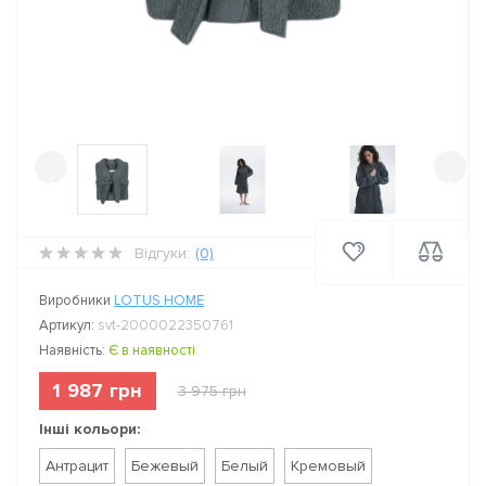
‹
›
Відгуки:
(0)
Виробники
LOTUS HOME
Артикул:
svt-2000022350761
Наявність:
Є в наявності
1 987 грн
3 975 грн
Інші кольори:
Антрацит
Бежевый
Белый
Кремовый