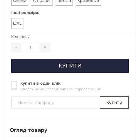
Синий
Антрацит
Белый
Кремовый
Інші розміри:
L/XL
Кількість:
-
+
КУПИТИ
Купити в один клік
Введіть номер телефону і ми передзвонимо
Купити
Огляд товару