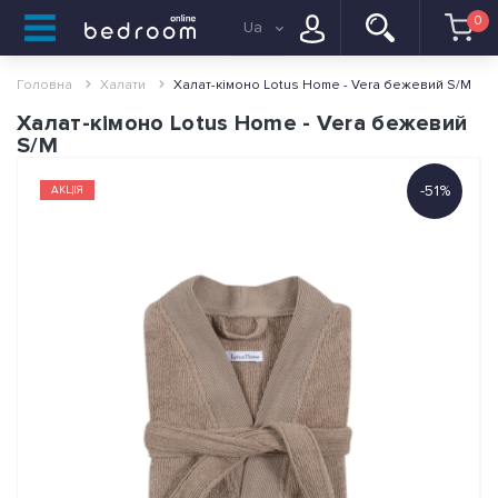
0
Ua
Головна
Халати
Халат-кімоно Lotus Home - Vera бежевий S/M
Халат-кімоно Lotus Home - Vera бежевий
S/M
-51%
АКЦІЯ