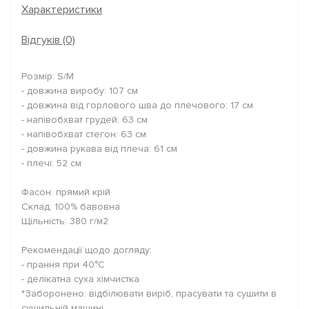
Характеристики
Відгуків (0)
Розмір: S/M
- довжина виробу: 107 см
- довжина від горлового шва до плечового: 17 см
- напівобхват грудей: 63 см
- напівобхват стегон: 63 см
- довжина рукава від плеча: 61 см
- плечі: 52 см
Фасон: прямий крій
Склад: 100% бавовна
Щільність: 380 г/м2
Рекомендації щодо догляду:
- прання при 40°C
- делікатна суха хімчистка
*Заборонено: відбілювати виріб, прасувати та сушити в
сушильній машині