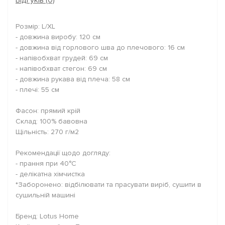
Відгуків (0)
Розмір: L/XL
- довжина виробу: 120 см
- довжина від горлового шва до плечового: 16 см
- напівобхват грудей: 69 см
- напівобхват стегон: 69 см
- довжина рукава від плеча: 58 см
- плечі: 55 см
Фасон: прямий крій
Склад: 100% бавовна
Щільність: 270 г/м2
Рекомендації щодо догляду:
- прання при 40°C
- делікатна хімчистка
*Заборонено: відбілювати та прасувати виріб, сушити в
сушильній машині
Бренд: Lotus Home