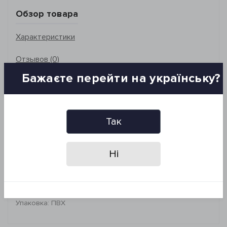
Обзор товара
Характеристики
Отзывов (0)
Бажаєте перейти на українську?
Размер: 90*150 см
Состав: 100% хлопок, махра
Плотность: 550 г/м²
Рекомендации по уходу:
Так
- стирка при 40°C
- деликатная сухая химчистка
*Запрещено: отбеливать, гладить и сушить изделие в
Ні
сушильной машине
Бренд: Lotus Home
Страна-производитель: Турция
Упаковка: ПВХ