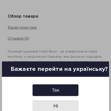
Обзор товара
Характеристики
Отзывов (0)
Колекція рушників Hotel Basic - це універсальна серія
текстилю з натуральної бавовни, яка ідеально підходить
як для готельно-ресторанного бізнесу, так і для
домашнього використання. Рушники представлені в
Бажаєте перейти на українську?
різних варіантах щільності, що дає змогу обрати
оптимальний варіант для будь-яких потреб. А широка
палітра кольорів і великий вибір розмірів забезпечують
зручність та естетику у користуванні.
Так
_________________________________
Розмір: 50*90 см
Склад: 100% бавовна, махра
Ні
Щільність: 500 г/м2