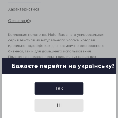
Характеристики
Отзывов (0)
Коллекция полотенец Hotel Basic - это универсальная
серия текстиля из натурального хлопка, которая
идеально подойдёт как для гостинично-ресторанного
бизнеса, так и для домашнего использования.
Полотенца представлены в различных вариантах
плотности, что позволяет выбрать оптимальное
Бажаєте перейти на українську?
решение для любых потребностей. Широкая палитра
цветов и большой выбор размеров обеспечивают
удобство и эстетичность в использовании.
_________________________________
Так
Размер: 50*90 см
Состав: 100% хлопок, махра
Плотность: 450 г/м²
Ні
Петля: 16/1 высокий ворс
Рекомендации по уходу:
- стирка при 30°C