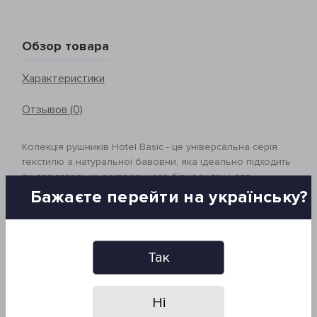
Обзор товара
Характеристики
Отзывов (0)
Колекція рушників Hotel Basic - це універсальна серія
текстилю з натуральної бавовни, яка ідеально підходить
як для готельно-ресторанного бізнесу, так і для
домашнього використання. Рушники представлені в
Бажаєте перейти на українську?
різних варіантах щільності, що дає змогу обрати
оптимальний варіант для будь-яких потреб. А широка
палітра кольорів і великий вибір розмірів забезпечують
зручність та естетику у користуванні.
Так
_________________________________
Розмір: 70*140 см
Склад: 100% бавовна, махра
Ні
Щільність: 600 г/м2