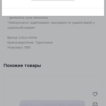
Петля: 20/2 низький ворс
Рекомендації щодо догляду:
- прання при 30°C
- делікатна суха хімчистка
*Заборонено: відбілювати, прасувати та сушити виріб у
сушильній машин
Бренд: Lotus Home
Країна-виробник: Туреччина
Упаковка: ПВХ
Похожие товары