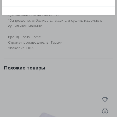
Рекомендации по уходу:
- стирка при 30°C
- деликатная сухая химчистка
*Запрещено: отбеливать, гладить и сушить изделие в
сушильной машине
Бренд: Lotus Home
Страна-производитель: Турция
Упаковка: ПВХ
Похожие товары