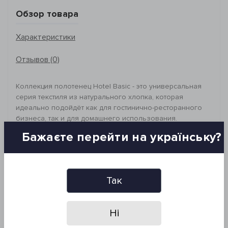
Обзор товара
Характеристики
Отзывов (0)
Коллекция полотенец Hotel Basic - это универсальная
серия текстиля из натурального хлопка, которая
идеально подойдёт как для гостинично-ресторанного
бизнеса, так и для домашнего использования.
Полотенца представлены в различных вариантах
Бажаєте перейти на українську?
плотности, что позволяет выбрать оптимальное
решение для любых потребностей. Широкая палитра
цветов и большой выбор размеров обеспечивают
удобство и эстетичность в использовании.
Так
_________________________________
Размер: 30*50 см
Состав: 100% хлопок, махра
Ні
Плотность: 500 г/м²
Петля: 20/2 низкий ворс