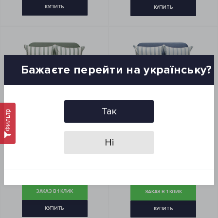
КУПИТЬ
КУПИТЬ
Бажаєте перейти на українську?
Так
Фильтр
Ні
Постельное белье Lotus Home
Постельное белье Lotus Home
- Edmonta green семейный
- Edmonta mavi евро
5 832 грн
4 569 грн
ЗАКАЗ В 1 КЛИК
ЗАКАЗ В 1 КЛИК
КУПИТЬ
КУПИТЬ