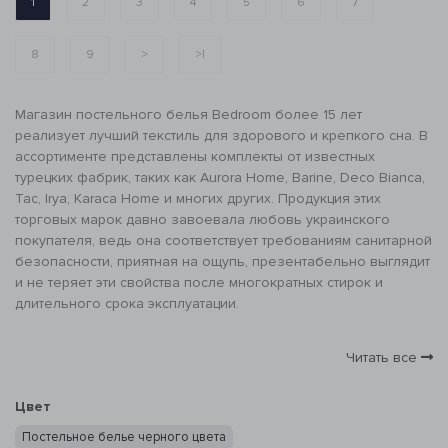
1
2
3
4
5
6
7
8
9
>
>|
Магазин постельного белья Bedroom более 15 лет
реализует лучший текстиль для здорового и крепкого сна. В
ассортименте представлены комплекты от известных
турецких фабрик, таких как Aurora Home, Barine, Deco Bianca,
Tac, Irya, Karaca Home и многих других. Продукция этих
торговых марок давно завоевала любовь украинского
покупателя, ведь она соответствует требованиям санитарной
безопасности, приятная на ощупь, презентабельно выглядит
и не теряет эти свойства после многократных стирок и
длительного срока эксплуатации.
Читать все
Цвет
Постельное белье черного цвета