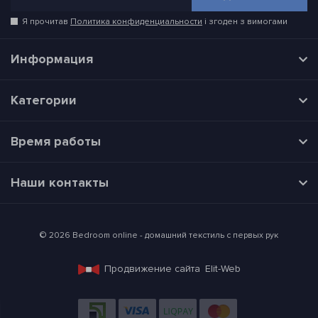
Какой материал лучше?
Удобство и срок службы постельного белья зависят от
Я прочитав
Политика конфиденциальности
і згоден з вимогами
состава, плотности и особенностей переплетения волокон.
Самой низкой плотностью обладает батист, далее идут:
Информация
лен;
хлопок;
сатин;
Категории
бязь;
шелк.
Время работы
Наши контакты
© 2026 Bedroom online - домашний текстиль с первых рук
Продвижение сайта
Elit-Web