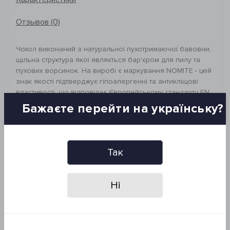
Отзывов (0)
Чохол виконаний з натуральної пухотримаючої бавовни,
щільна структура якої являється бар'єром для пилу та
пухових ворсинок. На виробі є маркування NOMITE - цей
знак якості підтверджує гіпоалергенні та антикліщові
властивості, що відповідає Європейському стандарту EN
13186. Блискавка на чохлі дозволяє щільно фіксувати
Бажаєте перейти на українську?
подушку всередині виробу.
_________________________________
Рекомендації щодо догляду:
- прання при 30°C
Так
- суха делікатна хімчистка
- прасувати при низькому температурному режимі
*Заборонено: відбілювати та сушити виріб у сушильній
Ні
машині
Розмір: 50*70 см - 2 од.
Склад: 100% бавовна