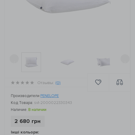
‹
›
Отзывы:
(0)
Производители
PENELOPE
Код Товара:
svt-2000022330343
Наличие:
В наличии
2 680 грн
Інші кольори: